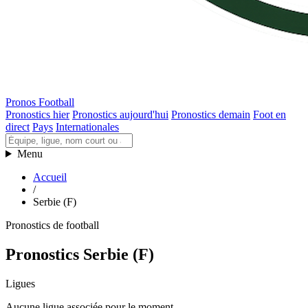
Pronos Football
Pronostics hier
Pronostics aujourd'hui
Pronostics demain
Foot en
direct
Pays
Internationales
Menu
Accueil
/
Serbie (F)
Pronostics de football
Pronostics Serbie (F)
Ligues
Aucune ligue associée pour le moment.