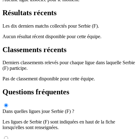
Résultats récents
Les dix derniers matchs collectés pour Serbie (F).
Aucun résultat récent disponible pour cette équipe.
Classements récents
Derniers classements relevés pour chaque ligue dans laquelle Serbie
(F) participe.
Pas de classement disponible pour cette équipe.
Questions fréquentes
Dans quelles ligues joue Serbie (F) ?
Les ligues de Serbie (F) sont indiquées en haut de la fiche
lorsqu'elles sont renseignées.