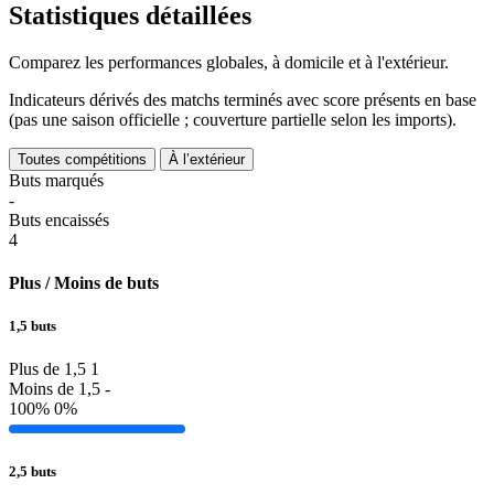
Statistiques détaillées
Comparez les performances globales, à domicile et à l'extérieur.
Indicateurs dérivés des matchs terminés avec score présents en base
(pas une saison officielle ; couverture partielle selon les imports).
Toutes compétitions
À l’extérieur
Buts marqués
-
Buts encaissés
4
Plus / Moins de buts
1,5 buts
Plus de 1,5
1
Moins de 1,5
-
100%
0%
2,5 buts