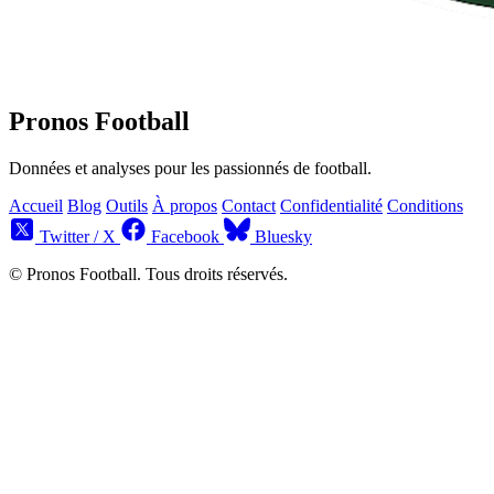
Pronos Football
Données et analyses pour les passionnés de football.
Accueil
Blog
Outils
À propos
Contact
Confidentialité
Conditions
Twitter / X
Facebook
Bluesky
© Pronos Football. Tous droits réservés.