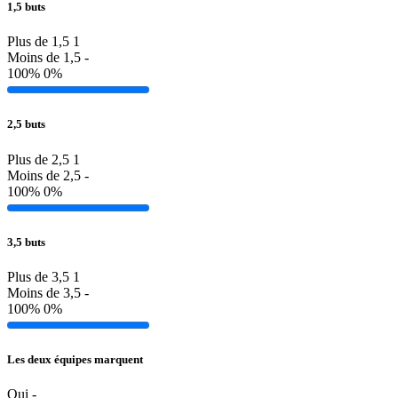
1,5 buts
Plus de 1,5
1
Moins de 1,5
-
100%
0%
2,5 buts
Plus de 2,5
1
Moins de 2,5
-
100%
0%
3,5 buts
Plus de 3,5
1
Moins de 3,5
-
100%
0%
Les deux équipes marquent
Oui
-