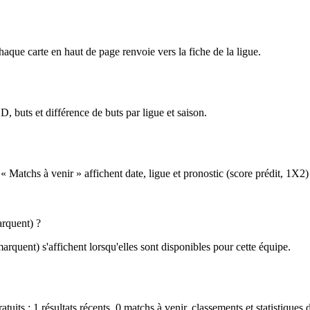
aque carte en haut de page renvoie vers la fiche de la ligue.
, buts et différence de buts par ligue et saison.
 « Matchs à venir » affichent date, ligue et pronostic (score prédit, 1X2
arquent) ?
marquent) s'affichent lorsqu'elles sont disponibles pour cette équipe.
ratuits : 1 résultats récents, 0 matchs à venir, classements et statistiques