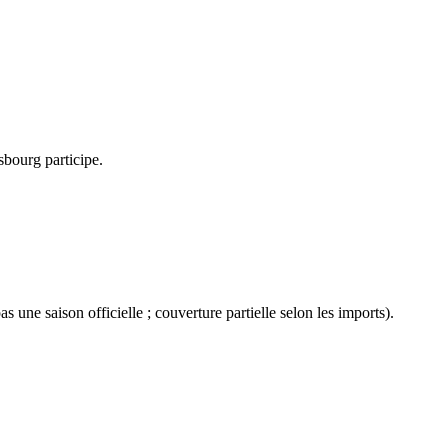
sbourg participe.
 une saison officielle ; couverture partielle selon les imports).