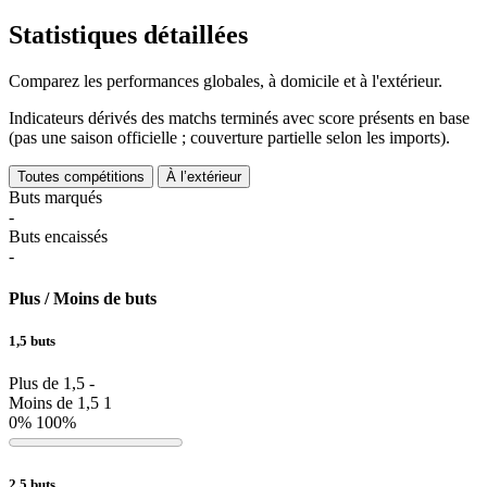
Statistiques détaillées
Comparez les performances globales, à domicile et à l'extérieur.
Indicateurs dérivés des matchs terminés avec score présents en base
(pas une saison officielle ; couverture partielle selon les imports).
Toutes compétitions
À l’extérieur
Buts marqués
-
Buts encaissés
-
Plus / Moins de buts
1,5 buts
Plus de 1,5
-
Moins de 1,5
1
0%
100%
2,5 buts