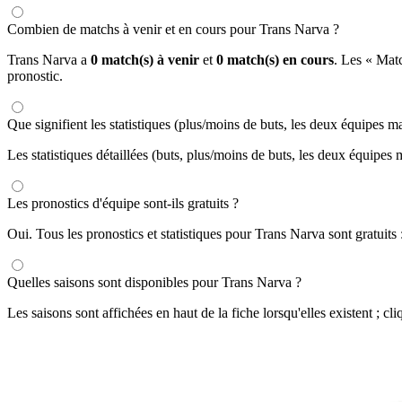
Combien de matchs à venir et en cours pour Trans Narva ?
Trans Narva a
0 match(s) à venir
et
0 match(s) en cours
. Les « Matc
pronostic.
Que signifient les statistiques (plus/moins de buts, les deux équipes m
Les statistiques détaillées (buts, plus/moins de buts, les deux équipes 
Les pronostics d'équipe sont-ils gratuits ?
Oui. Tous les pronostics et statistiques pour Trans Narva sont gratuits :
Quelles saisons sont disponibles pour Trans Narva ?
Les saisons sont affichées en haut de la fiche lorsqu'elles existent ; cl