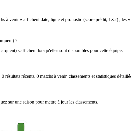
hs à venir » affichent date, ligue et pronostic (score prédit, 1X2) ; les
arquent) ?
marquent) s'affichent lorsqu'elles sont disponibles pour cette équipe.
 0 résultats récents, 0 matchs à venir, classements et statistiques détail
iquez sur une saison pour mettre à jour les classements.