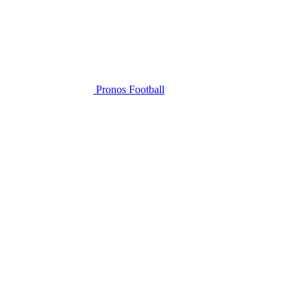
Pronos Football