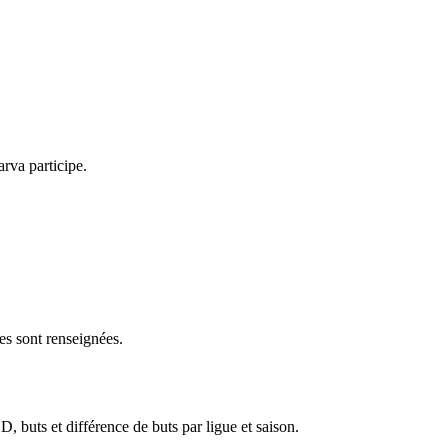
rva participe.
es sont renseignées.
, buts et différence de buts par ligue et saison.