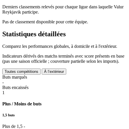
Derniers classements relevés pour chaque ligue dans laquelle Valur
Reykjavik participe.
Pas de classement disponible pour cette équipe.
Statistiques détaillées
Comparez les performances globales, à domicile et à l'extérieur.
Indicateurs dérivés des matchs terminés avec score présents en base
(pas une saison officielle ; couverture partielle selon les imports).
Toutes compétitions
À l’extérieur
Buts marqués
-
Buts encaissés
1
Plus / Moins de buts
1,5 buts
Plus de 1,5
-