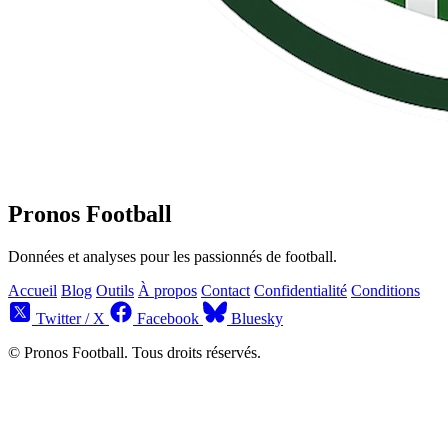
Pronos Football
Données et analyses pour les passionnés de football.
Accueil
Blog
Outils
À propos
Contact
Confidentialité
Conditions
Twitter / X
Facebook
Bluesky
© Pronos Football. Tous droits réservés.