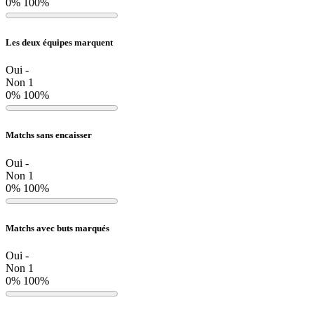
0%
100%
Les deux équipes marquent
Oui
-
Non
1
0%
100%
Matchs sans encaisser
Oui
-
Non
1
0%
100%
Matchs avec buts marqués
Oui
-
Non
1
0%
100%