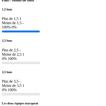
Plus / Moins de buts
1,5 buts
Plus de 1,5
1
Moins de 1,5
-
100%
0%
2,5 buts
Plus de 2,5
-
Moins de 2,5
1
0%
100%
3,5 buts
Plus de 3,5
-
Moins de 3,5
1
0%
100%
Les deux équipes marquent