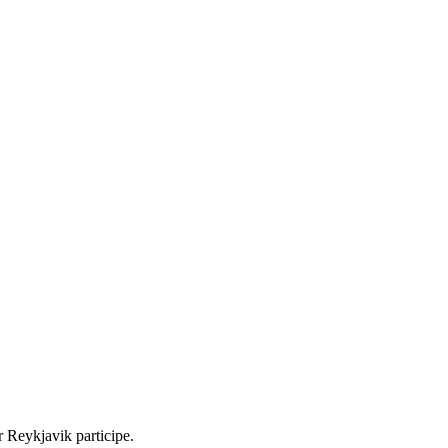
r Reykjavik participe.