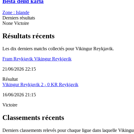
Besta deild karla
Zone :
Islande
Derniers résultats
None
Victoire
Résultats récents
Les dix derniers matchs collectés pour Vikingur Reykjavik.
Fram Reykjavik Vikingur Reykjavik
21/06/2026 22:15
Résultat
Vikingur Reykjavik 2 - 0 KR Reykjavik
16/06/2026 21:15
Victoire
Classements récents
Derniers classements relevés pour chaque ligue dans laquelle Vikingu