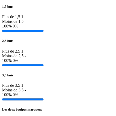
1,5 buts
Plus de 1,5
1
Moins de 1,5
-
100%
0%
2,5 buts
Plus de 2,5
1
Moins de 2,5
-
100%
0%
3,5 buts
Plus de 3,5
1
Moins de 3,5
-
100%
0%
Les deux équipes marquent