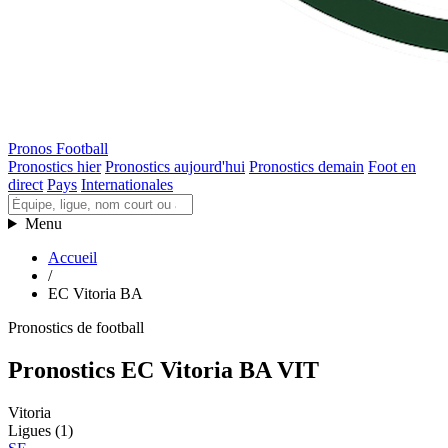
Pronos Football
Pronostics hier
Pronostics aujourd'hui
Pronostics demain
Foot en
direct
Pays
Internationales
Menu
Accueil
/
EC Vitoria BA
Pronostics de football
Pronostics EC Vitoria BA
VIT
Vitoria
Ligues (1)