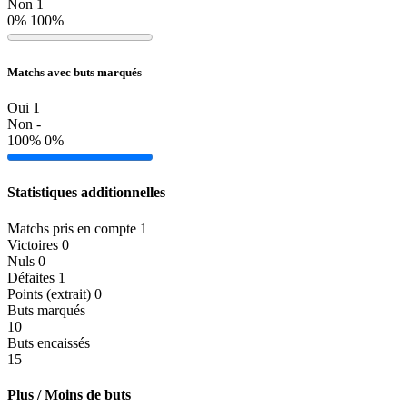
Non
1
0%
100%
Matchs avec buts marqués
Oui
1
Non
-
100%
0%
Statistiques additionnelles
Matchs pris en compte
1
Victoires
0
Nuls
0
Défaites
1
Points (extrait)
0
Buts marqués
10
Buts encaissés
15
Plus / Moins de buts