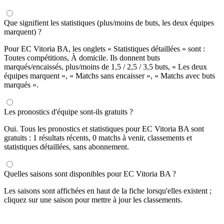
Que signifient les statistiques (plus/moins de buts, les deux équipes
marquent) ?
Pour EC Vitoria BA, les onglets « Statistiques détaillées » sont :
Toutes compétitions, À domicile. Ils donnent buts
marqués/encaissés, plus/moins de 1,5 / 2,5 / 3,5 buts, « Les deux
équipes marquent », « Matchs sans encaisser », « Matchs avec buts
marqués ».
Les pronostics d'équipe sont-ils gratuits ?
Oui. Tous les pronostics et statistiques pour EC Vitoria BA sont
gratuits : 1 résultats récents, 0 matchs à venir, classements et
statistiques détaillées, sans abonnement.
Quelles saisons sont disponibles pour EC Vitoria BA ?
Les saisons sont affichées en haut de la fiche lorsqu'elles existent ;
cliquez sur une saison pour mettre à jour les classements.