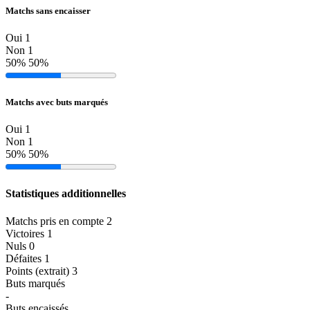
Matchs sans encaisser
Oui
1
Non
1
50%
50%
Matchs avec buts marqués
Oui
1
Non
1
50%
50%
Statistiques additionnelles
Matchs pris en compte
2
Victoires
1
Nuls
0
Défaites
1
Points (extrait)
3
Buts marqués
-
Buts encaissés