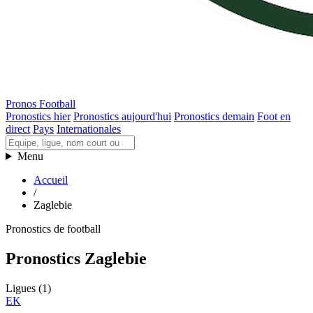
Pronos Football
Pronostics hier
Pronostics aujourd'hui
Pronostics demain
Foot en
direct
Pays
Internationales
Menu
Accueil
/
Zaglebie
Pronostics de football
Pronostics Zaglebie
Ligues (1)
EK