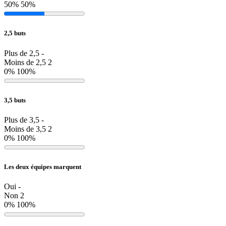
50%
50%
2,5 buts
Plus de 2,5
-
Moins de 2,5
2
0%
100%
3,5 buts
Plus de 3,5
-
Moins de 3,5
2
0%
100%
Les deux équipes marquent
Oui
-
Non
2
0%
100%