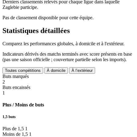
Derniers classements relevés pour chaque ligue dans laquelle
Zaglebie participe.
Pas de classement disponible pour cette équipe.
Statistiques détaillées
Comparez les performances globales, à domicile et à l'extérieur.
Indicateurs dérivés des matchs terminés avec score présents en base
(pas une saison officielle ; couverture partielle selon les imports).
Toutes compétitions
À domicile
À l’extérieur
Buts marqués
2
Buts encaissés
1
Plus / Moins de buts
1,5 buts
Plus de 1,5
1
Moins de 1,5
1