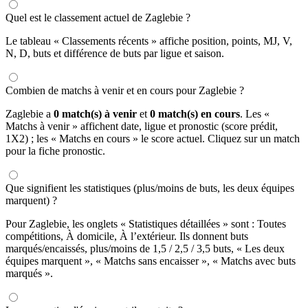
Quel est le classement actuel de Zaglebie ?
Le tableau « Classements récents » affiche position, points, MJ, V,
N, D, buts et différence de buts par ligue et saison.
Combien de matchs à venir et en cours pour Zaglebie ?
Zaglebie a
0 match(s) à venir
et
0 match(s) en cours
. Les «
Matchs à venir » affichent date, ligue et pronostic (score prédit,
1X2) ; les « Matchs en cours » le score actuel. Cliquez sur un match
pour la fiche pronostic.
Que signifient les statistiques (plus/moins de buts, les deux équipes
marquent) ?
Pour Zaglebie, les onglets « Statistiques détaillées » sont : Toutes
compétitions, À domicile, À l’extérieur. Ils donnent buts
marqués/encaissés, plus/moins de 1,5 / 2,5 / 3,5 buts, « Les deux
équipes marquent », « Matchs sans encaisser », « Matchs avec buts
marqués ».