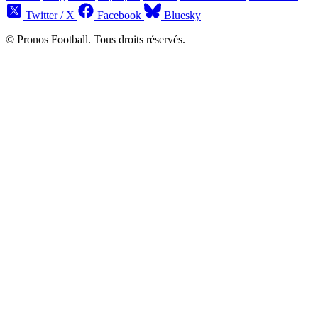
Twitter / X
Facebook
Bluesky
© Pronos Football. Tous droits réservés.