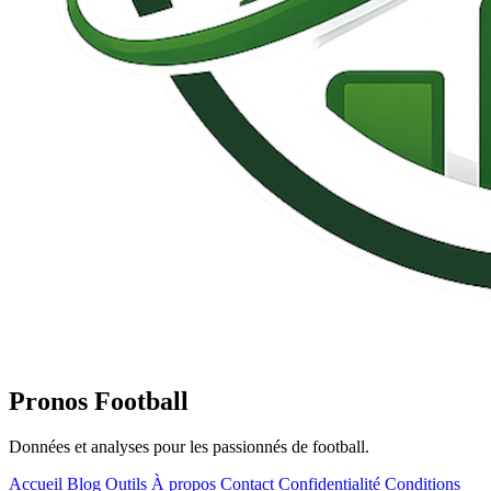
Pronos Football
Données et analyses pour les passionnés de football.
Accueil
Blog
Outils
À propos
Contact
Confidentialité
Conditions