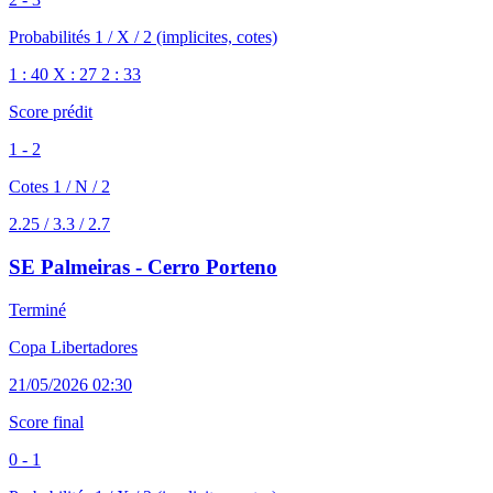
Probabilités 1 / X / 2
(implicites, cotes)
1 : 40
X : 27
2 : 33
Score prédit
1 - 2
Cotes 1 / N / 2
2.25 / 3.3 / 2.7
SE Palmeiras
-
Cerro Porteno
Terminé
Copa Libertadores
21/05/2026 02:30
Score final
0 - 1