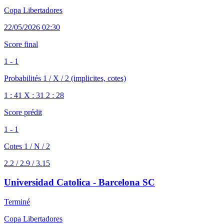
Copa Libertadores
22/05/2026 02:30
Score final
1 - 1
Probabilités 1 / X / 2
(implicites, cotes)
1 : 41
X : 31
2 : 28
Score prédit
1 - 1
Cotes 1 / N / 2
2.2 / 2.9 / 3.15
Universidad Catolica
-
Barcelona SC
Terminé
Copa Libertadores