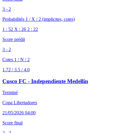
3 - 2
Probabilités 1 / X / 2
(implicites, cotes)
1 : 52
X : 26
2 : 22
Score prédit
3 - 2
Cotes 1 / N / 2
1.72 / 3.5 / 4.0
Cusco FC
-
Independiente Medellin
Terminé
Copa Libertadores
21/05/2026 04:00
Score final
2 - 3