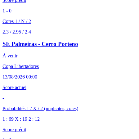
Score prédit
1 - 0
Cotes 1 / N / 2
2.3 / 2.95 / 2.4
SE Palmeiras
-
Cerro Porteno
À venir
Copa Libertadores
13/08/2026 00:00
Score actuel
-
Probabilités 1 / X / 2
(implicites, cotes)
1 : 69
X : 19
2 : 12
Score prédit