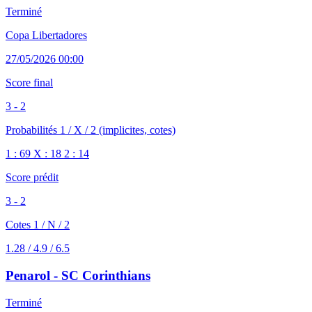
Terminé
Copa Libertadores
27/05/2026 00:00
Score final
3 - 2
Probabilités 1 / X / 2
(implicites, cotes)
1 : 69
X : 18
2 : 14
Score prédit
3 - 2
Cotes 1 / N / 2
1.28 / 4.9 / 6.5
Penarol
-
SC Corinthians
Terminé