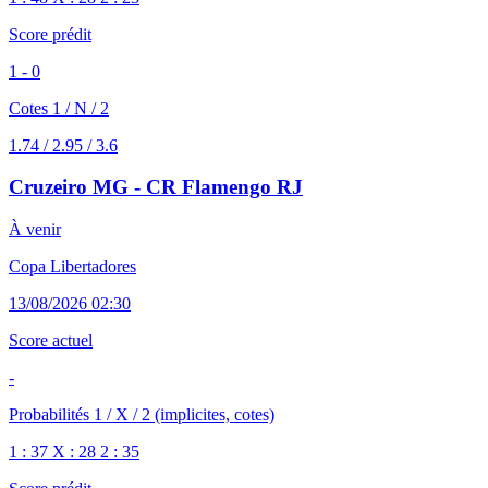
Score prédit
1 - 0
Cotes 1 / N / 2
1.74 / 2.95 / 3.6
Cruzeiro MG
-
CR Flamengo RJ
À venir
Copa Libertadores
13/08/2026 02:30
Score actuel
-
Probabilités 1 / X / 2
(implicites, cotes)
1 : 37
X : 28
2 : 35