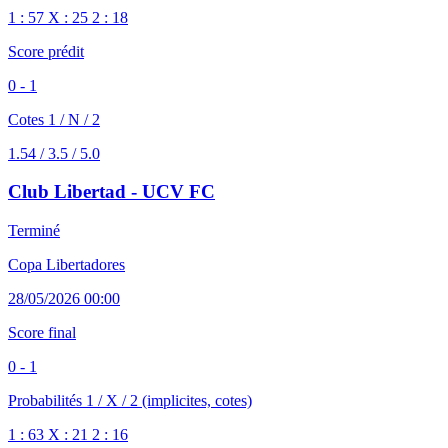
1 : 57
X : 25
2 : 18
Score prédit
0 - 1
Cotes 1 / N / 2
1.54 / 3.5 / 5.0
Club Libertad
-
UCV FC
Terminé
Copa Libertadores
28/05/2026 00:00
Score final
0 - 1
Probabilités 1 / X / 2
(implicites, cotes)
1 : 63
X : 21
2 : 16