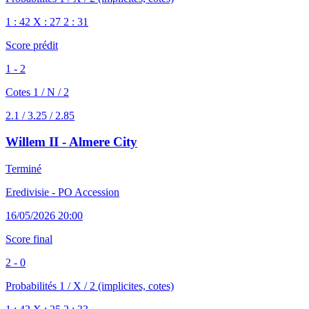
1 : 42
X : 27
2 : 31
Score prédit
1 - 2
Cotes 1 / N / 2
2.1 / 3.25 / 2.85
Willem II
-
Almere City
Terminé
Eredivisie - PO Accession
16/05/2026 20:00
Score final
2 - 0
Probabilités 1 / X / 2
(implicites, cotes)