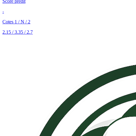
Score prédit
-
Cotes 1 / N / 2
2.15 / 3.35 / 2.7