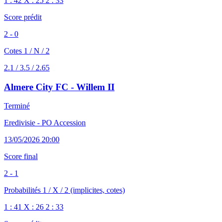
1 : 42
X : 25
2 : 33
Score prédit
2 - 0
Cotes 1 / N / 2
2.1 / 3.5 / 2.65
Almere City FC
-
Willem II
Terminé
Eredivisie - PO Accession
13/05/2026 20:00
Score final
2 - 1
Probabilités 1 / X / 2
(implicites, cotes)
1 : 41
X : 26
2 : 33