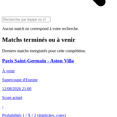
Aucun match ne correspond à votre recherche.
Matchs terminés ou à venir
Derniers matchs enregistrés pour cette compétition.
Paris Saint-Germain
-
Aston Villa
À venir
Supercoupe d'Europe
12/08/2026 21:00
Score actuel
-
Probabilités 1 / X / 2
(implicites, cotes)