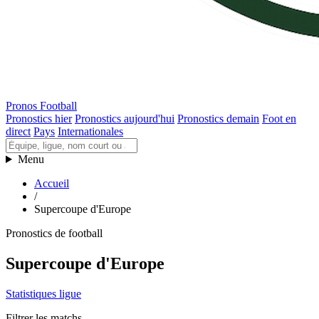
Pronos Football
Pronostics hier
Pronostics aujourd'hui
Pronostics demain
Foot en
direct
Pays
Internationales
Menu
Accueil
/
Supercoupe d'Europe
Pronostics de football
Supercoupe d'Europe
Statistiques ligue
Filtrer les matchs