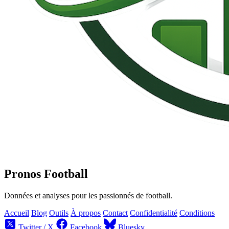
Pronos Football
Données et analyses pour les passionnés de football.
Accueil
Blog
Outils
À propos
Contact
Confidentialité
Conditions
Twitter / X
Facebook
Bluesky