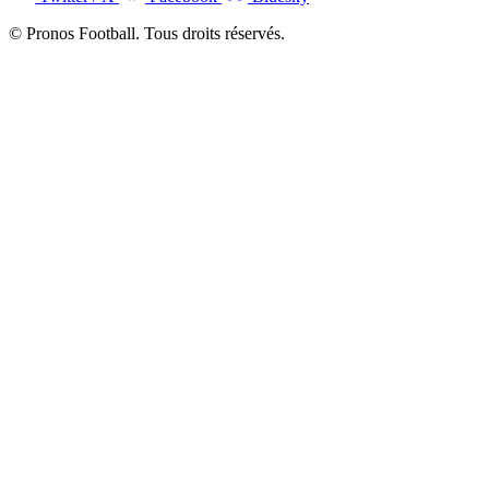
© Pronos Football. Tous droits réservés.