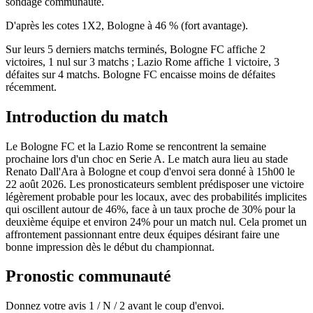
sondage communauté.
D'après les cotes 1X2, Bologne à 46 % (fort avantage).
Sur leurs 5 derniers matchs terminés, Bologne FC affiche 2
victoires, 1 nul sur 3 matchs ; Lazio Rome affiche 1 victoire, 3
défaites sur 4 matchs. Bologne FC encaisse moins de défaites
récemment.
Introduction du match
Le Bologne FC et la Lazio Rome se rencontrent la semaine
prochaine lors d'un choc en Serie A. Le match aura lieu au stade
Renato Dall'Ara à Bologne et coup d'envoi sera donné à 15h00 le
22 août 2026. Les pronosticateurs semblent prédisposer une victoire
légèrement probable pour les locaux, avec des probabilités implicites
qui oscillent autour de 46%, face à un taux proche de 30% pour la
deuxième équipe et environ 24% pour un match nul. Cela promet un
affrontement passionnant entre deux équipes désirant faire une
bonne impression dès le début du championnat.
Pronostic communauté
Donnez votre avis 1 / N / 2 avant le coup d'envoi.