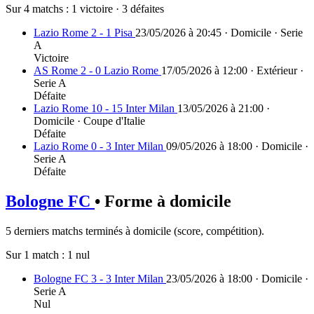
Sur 4 matchs :
1 victoire
·
3 défaites
Lazio Rome 2 - 1 Pisa
23/05/2026 à 20:45 · Domicile · Serie
A
Victoire
AS Rome 2 - 0 Lazio Rome
17/05/2026 à 12:00 · Extérieur ·
Serie A
Défaite
Lazio Rome 10 - 15 Inter Milan
13/05/2026 à 21:00 ·
Domicile · Coupe d'Italie
Défaite
Lazio Rome 0 - 3 Inter Milan
09/05/2026 à 18:00 · Domicile ·
Serie A
Défaite
Bologne FC
• Forme à domicile
5 derniers matchs terminés à domicile (score, compétition).
Sur 1 match :
1 nul
Bologne FC 3 - 3 Inter Milan
23/05/2026 à 18:00 · Domicile ·
Serie A
Nul