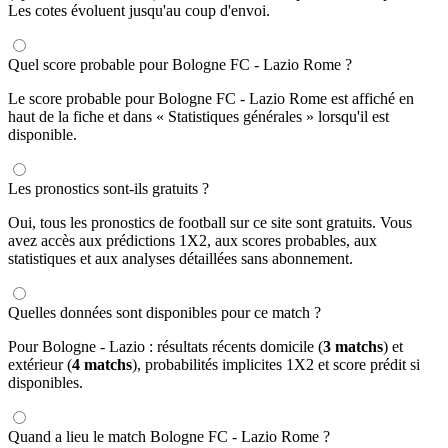
Les cotes évoluent jusqu'au coup d'envoi.
Quel score probable pour Bologne FC - Lazio Rome ?
Le score probable pour Bologne FC - Lazio Rome est affiché en
haut de la fiche et dans « Statistiques générales » lorsqu'il est
disponible.
Les pronostics sont-ils gratuits ?
Oui, tous les pronostics de football sur ce site sont gratuits. Vous
avez accès aux prédictions 1X2, aux scores probables, aux
statistiques et aux analyses détaillées sans abonnement.
Quelles données sont disponibles pour ce match ?
Pour Bologne - Lazio : résultats récents domicile (
3 matchs
) et
extérieur (
4 matchs
), probabilités implicites 1X2 et score prédit si
disponibles.
Quand a lieu le match Bologne FC - Lazio Rome ?