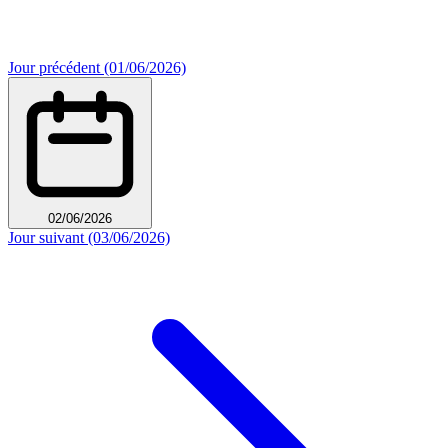
Jour précédent (01/06/2026)
02/06/2026
Jour suivant (03/06/2026)