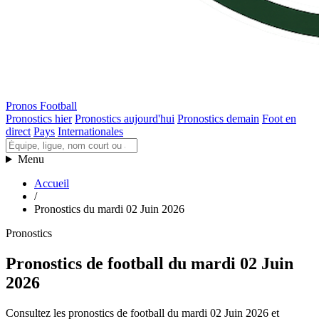
Pronos Football
Pronostics hier
Pronostics aujourd'hui
Pronostics demain
Foot en
direct
Pays
Internationales
Menu
Accueil
/
Pronostics du mardi 02 Juin 2026
Pronostics
Pronostics de football du mardi 02 Juin
2026
Consultez les pronostics de football du mardi 02 Juin 2026 et