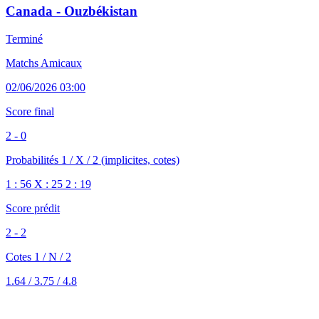
Canada
-
Ouzbékistan
Terminé
Matchs Amicaux
02/06/2026 03:00
Score final
2 - 0
Probabilités 1 / X / 2
(implicites, cotes)
1 : 56
X : 25
2 : 19
Score prédit
2 - 2
Cotes 1 / N / 2
1.64 / 3.75 / 4.8