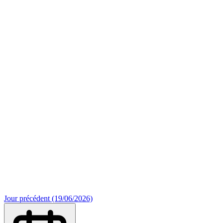
Jour précédent (19/06/2026)