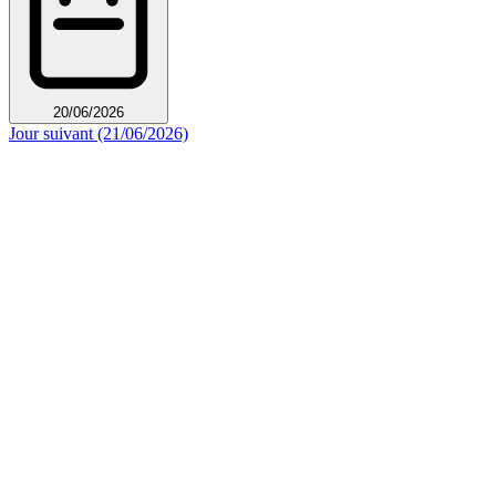
20/06/2026
Jour suivant (21/06/2026)