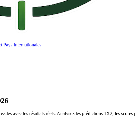
ct
Pays
Internationales
026
les avec les résultats réels. Analysez les prédictions 1X2, les scores pr