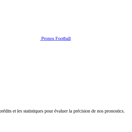
Pronos Football
édits et les statistiques pour évaluer la précision de nos pronostics.