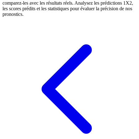
comparez-les avec les résultats réels. Analysez les prédictions 1X2,
les scores prédits et les statistiques pour évaluer la précision de nos
pronostics.