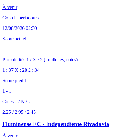
À venir
Copa Libertadores
12/08/2026 02:30
Score actuel
-
Probabilités 1 / X / 2
(implicites, cotes)
1 : 37
X : 28
2 : 34
Score prédit
1 - 1
Cotes 1 / N / 2
2.25 / 2.95 / 2.45
Fluminense FC
-
Independiente Rivadavia
À venir