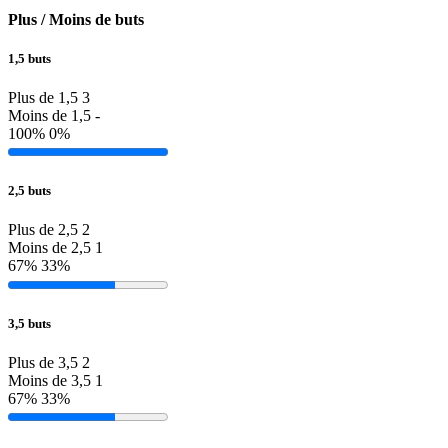
Plus / Moins de buts
1,5 buts
Plus de 1,5
3
Moins de 1,5
-
100%
0%
2,5 buts
Plus de 2,5
2
Moins de 2,5
1
67%
33%
3,5 buts
Plus de 3,5
2
Moins de 3,5
1
67%
33%