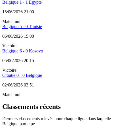
Belgique 1 - 1 Égypte
15/06/2026 21:00
Match nul
Belgique 5 - 0 Tunisie
06/06/2026 15:00
Victoire
Belgique 6 - 0 Kosovo
05/06/2026 20:15
Victoire
Croatie 0 - 0 Belgique
02/06/2026 03:51
Match nul
Classements récents
Derniers classements relevés pour chaque ligue dans laquelle
Belgique participe.