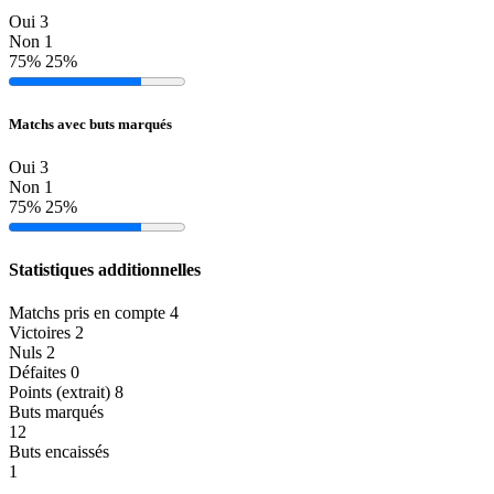
Oui
3
Non
1
75%
25%
Matchs avec buts marqués
Oui
3
Non
1
75%
25%
Statistiques additionnelles
Matchs pris en compte
4
Victoires
2
Nuls
2
Défaites
0
Points (extrait)
8
Buts marqués
12
Buts encaissés
1