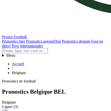
Pronos Football
Pronostics hier
Pronostics aujourd'hui
Pronostics demain
Foot en
direct
Pays
Internationales
Menu
Accueil
/
Belgique
Pronostics de football
Pronostics Belgique
BEL
Belgique
Ligues (3)