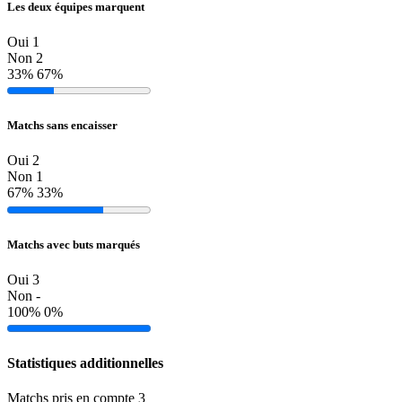
Les deux équipes marquent
Oui
1
Non
2
33%
67%
Matchs sans encaisser
Oui
2
Non
1
67%
33%
Matchs avec buts marqués
Oui
3
Non
-
100%
0%
Statistiques additionnelles
Matchs pris en compte
3