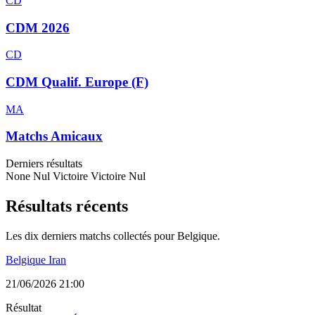
CD
CDM 2026
CD
CDM Qualif. Europe (F)
MA
Matchs Amicaux
Derniers résultats
None
Nul
Victoire
Victoire
Nul
Résultats récents
Les dix derniers matchs collectés pour Belgique.
Belgique Iran
21/06/2026 21:00
Résultat