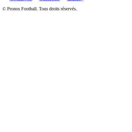
© Pronos Football. Tous droits réservés.