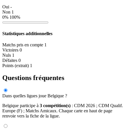
Oui
-
Non
1
0%
100%
Statistiques additionnelles
Matchs pris en compte
1
Victoires
0
Nuls
1
Défaites
0
Points (extrait)
1
Questions fréquentes
Dans quelles ligues joue Belgique ?
Belgique participe à
3 compétition(s)
: CDM 2026 ; CDM Qualif.
Europe (F) ; Matchs Amicaux. Chaque carte en haut de page
renvoie vers la fiche de la ligue.