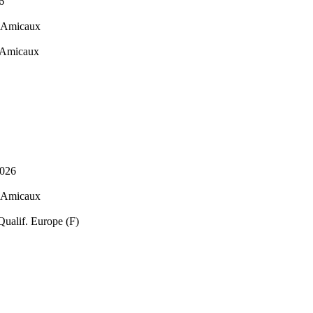
6
s Amicaux
s Amicaux
2026
s Amicaux
ualif. Europe (F)