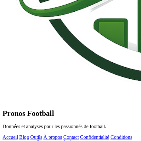
Pronos Football
Données et analyses pour les passionnés de football.
Accueil
Blog
Outils
À propos
Contact
Confidentialité
Conditions