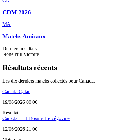
CD
CDM 2026
MA
Matchs Amicaux
Derniers résultats
None
Nul
Victoire
Résultats récents
Les dix derniers matchs collectés pour Canada.
Canada Qatar
19/06/2026 00:00
Résultat
Canada 1 - 1 Bosnie-Herzégovine
12/06/2026 21:00
Match nul