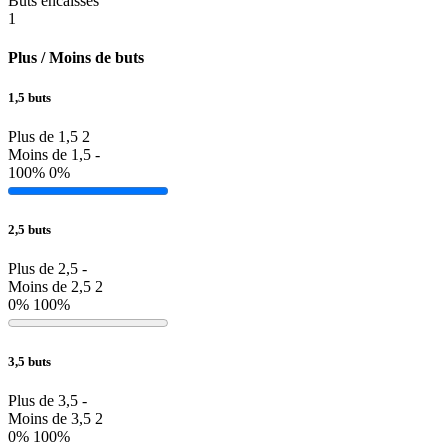
Buts encaissés
1
Plus / Moins de buts
1,5 buts
Plus de 1,5
2
Moins de 1,5
-
100%
0%
2,5 buts
Plus de 2,5
-
Moins de 2,5
2
0%
100%
3,5 buts
Plus de 3,5
-
Moins de 3,5
2
0%
100%