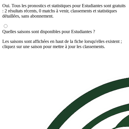
Oui. Tous les pronostics et statistiques pour Estudiantes sont gratuits
: 2 résultats récents, 0 matchs à venir, classements et statistiques
détaillées, sans abonnement.
Quelles saisons sont disponibles pour Estudiantes ?
Les saisons sont affichées en haut de la fiche lorsqu'elles existent ;
cliquez sur une saison pour mettre à jour les classements.