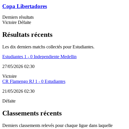
Copa Libertadores
Derniers résultats
Victoire
Défaite
Résultats récents
Les dix derniers matchs collectés pour Estudiantes.
Estudiantes 1 - 0 Independiente Medellin
27/05/2026 02:30
Victoire
CR Flamengo RJ 1 - 0 Estudiantes
21/05/2026 02:30
Défaite
Classements récents
Derniers classements relevés pour chaque ligue dans laquelle