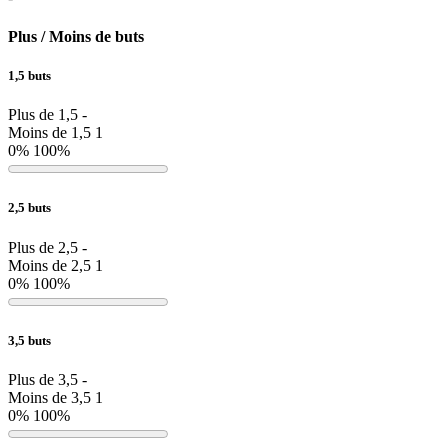
Plus / Moins de buts
1,5 buts
Plus de 1,5
-
Moins de 1,5
1
0%
100%
2,5 buts
Plus de 2,5
-
Moins de 2,5
1
0%
100%
3,5 buts
Plus de 3,5
-
Moins de 3,5
1
0%
100%