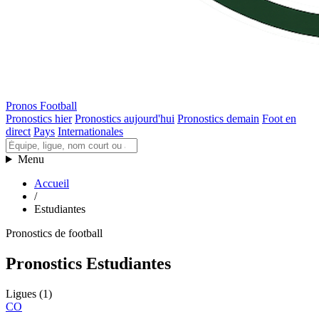
Pronos Football
Pronostics hier
Pronostics aujourd'hui
Pronostics demain
Foot en
direct
Pays
Internationales
Menu
Accueil
/
Estudiantes
Pronostics de football
Pronostics Estudiantes
Ligues (1)
CO