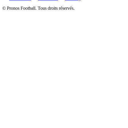
© Pronos Football. Tous droits réservés.