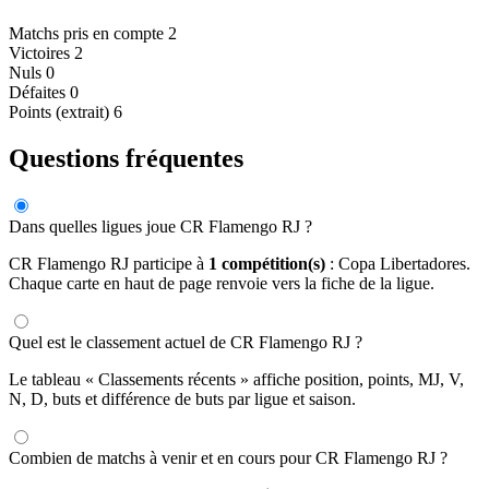
Matchs pris en compte
2
Victoires
2
Nuls
0
Défaites
0
Points (extrait)
6
Questions fréquentes
Dans quelles ligues joue CR Flamengo RJ ?
CR Flamengo RJ participe à
1 compétition(s)
: Copa Libertadores.
Chaque carte en haut de page renvoie vers la fiche de la ligue.
Quel est le classement actuel de CR Flamengo RJ ?
Le tableau « Classements récents » affiche position, points, MJ, V,
N, D, buts et différence de buts par ligue et saison.
Combien de matchs à venir et en cours pour CR Flamengo RJ ?