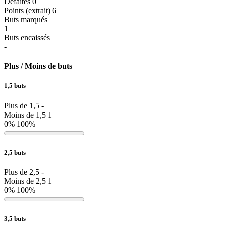
Défaites
0
Points (extrait)
6
Buts marqués
1
Buts encaissés
-
Plus / Moins de buts
1,5 buts
Plus de 1,5
-
Moins de 1,5
1
0%
100%
2,5 buts
Plus de 2,5
-
Moins de 2,5
1
0%
100%
3,5 buts