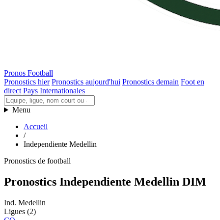
Pronos Football
Pronostics hier
Pronostics aujourd'hui
Pronostics demain
Foot en
direct
Pays
Internationales
Menu
Accueil
/
Independiente Medellin
Pronostics de football
Pronostics Independiente Medellin
DIM
Ind. Medellin
Ligues (2)