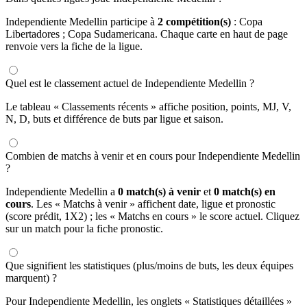
Independiente Medellin participe à
2 compétition(s)
: Copa
Libertadores ; Copa Sudamericana. Chaque carte en haut de page
renvoie vers la fiche de la ligue.
Quel est le classement actuel de Independiente Medellin ?
Le tableau « Classements récents » affiche position, points, MJ, V,
N, D, buts et différence de buts par ligue et saison.
Combien de matchs à venir et en cours pour Independiente Medellin
?
Independiente Medellin a
0 match(s) à venir
et
0 match(s) en
cours
. Les « Matchs à venir » affichent date, ligue et pronostic
(score prédit, 1X2) ; les « Matchs en cours » le score actuel. Cliquez
sur un match pour la fiche pronostic.
Que signifient les statistiques (plus/moins de buts, les deux équipes
marquent) ?
Pour Independiente Medellin, les onglets « Statistiques détaillées »