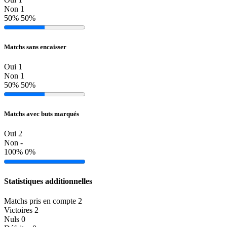
Non
1
50%
50%
Matchs sans encaisser
Oui
1
Non
1
50%
50%
Matchs avec buts marqués
Oui
2
Non
-
100%
0%
Statistiques additionnelles
Matchs pris en compte
2
Victoires
2
Nuls
0