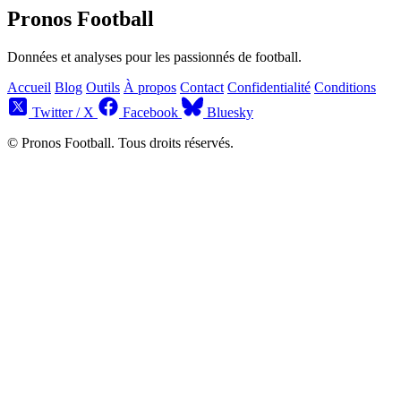
Pronos Football
Données et analyses pour les passionnés de football.
Accueil
Blog
Outils
À propos
Contact
Confidentialité
Conditions
Twitter / X
Facebook
Bluesky
© Pronos Football. Tous droits réservés.