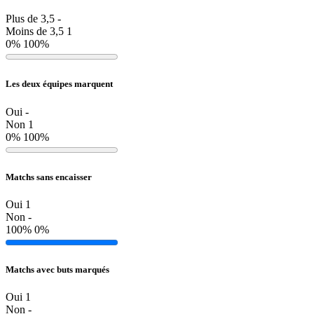
Plus de 3,5
-
Moins de 3,5
1
0%
100%
Les deux équipes marquent
Oui
-
Non
1
0%
100%
Matchs sans encaisser
Oui
1
Non
-
100%
0%
Matchs avec buts marqués
Oui
1
Non
-