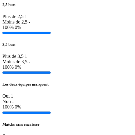
2,5 buts
Plus de 2,5
1
Moins de 2,5
-
100%
0%
3,5 buts
Plus de 3,5
1
Moins de 3,5
-
100%
0%
Les deux équipes marquent
Oui
1
Non
-
100%
0%
Matchs sans encaisser