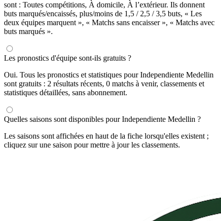
sont : Toutes compétitions, À domicile, À l’extérieur. Ils donnent
buts marqués/encaissés, plus/moins de 1,5 / 2,5 / 3,5 buts, « Les
deux équipes marquent », « Matchs sans encaisser », « Matchs avec
buts marqués ».
Les pronostics d'équipe sont-ils gratuits ?
Oui. Tous les pronostics et statistiques pour Independiente Medellin
sont gratuits : 2 résultats récents, 0 matchs à venir, classements et
statistiques détaillées, sans abonnement.
Quelles saisons sont disponibles pour Independiente Medellin ?
Les saisons sont affichées en haut de la fiche lorsqu'elles existent ;
cliquez sur une saison pour mettre à jour les classements.