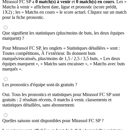
Mirassol FC SP a
0 match(s) à venir
et
0 match(s) en cours
. Les «
Matchs à venir » affichent date, ligue et pronostic (score prédit,
1X2) ; les « Matchs en cours » le score actuel. Cliquez sur un match
pour la fiche pronostic.
Que signifient les statistiques (plus/moins de buts, les deux équipes
marquent) ?
Pour Mirassol FC SP, les onglets « Statistiques détaillées » sont :
Toutes compétitions, À l’extérieur. Ils donnent buts
marqués/encaissés, plus/moins de 1,5 / 2,5 / 3,5 buts, « Les deux
équipes marquent », « Matchs sans encaisser », « Matchs avec buts
marqués ».
Les pronostics d'équipe sont-ils gratuits ?
Oui. Tous les pronostics et statistiques pour Mirassol FC SP sont
gratuits : 2 résultats récents, 0 matchs à venir, classements et
statistiques détaillées, sans abonnement.
Quelles saisons sont disponibles pour Mirassol FC SP ?