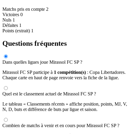
Matchs pris en compte
2
Victoires
0
Nuls
1
Défaites
1
Points (extrait)
1
Questions fréquentes
Dans quelles ligues joue Mirassol FC SP ?
Mirassol FC SP participe à
1 compétition(s)
: Copa Libertadores.
Chaque carte en haut de page renvoie vers la fiche de la ligue.
Quel est le classement actuel de Mirassol FC SP ?
Le tableau « Classements récents » affiche position, points, MJ, V,
N, D, buts et différence de buts par ligue et saison.
Combien de matchs à venir et en cours pour Mirassol FC SP ?