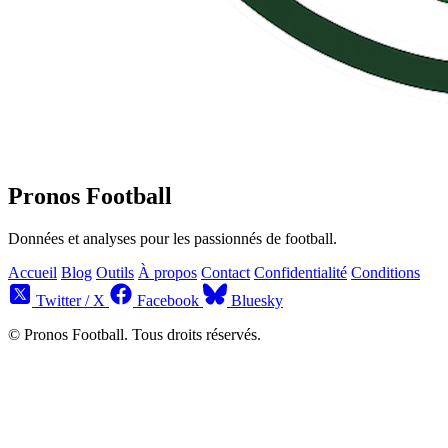
Pronos Football
Données et analyses pour les passionnés de football.
Accueil
Blog
Outils
À propos
Contact
Confidentialité
Conditions
Twitter / X
Facebook
Bluesky
© Pronos Football. Tous droits réservés.