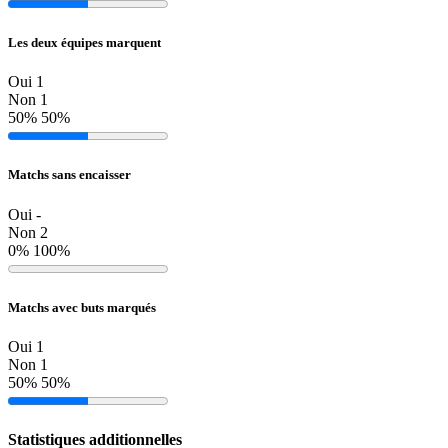
Les deux équipes marquent
Oui
1
Non
1
50%
50%
Matchs sans encaisser
Oui
-
Non
2
0%
100%
Matchs avec buts marqués
Oui
1
Non
1
50%
50%
Statistiques additionnelles