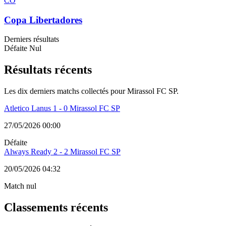
CO
Copa Libertadores
Derniers résultats
Défaite
Nul
Résultats récents
Les dix derniers matchs collectés pour Mirassol FC SP.
Atletico Lanus 1 - 0 Mirassol FC SP
27/05/2026 00:00
Défaite
Always Ready 2 - 2 Mirassol FC SP
20/05/2026 04:32
Match nul
Classements récents