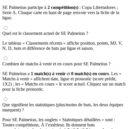
SE Palmeiras participe à
2 compétition(s)
: Copa Libertadores ;
Serie A. Chaque carte en haut de page renvoie vers la fiche de la
ligue.
Quel est le classement actuel de SE Palmeiras ?
Le tableau « Classements récents » affiche position, points, MJ, V,
N, D, buts et différence de buts par ligue et saison.
Combien de matchs à venir et en cours pour SE Palmeiras ?
SE Palmeiras a
1 match(s) à venir
et
0 match(s) en cours
. Les «
Matchs à venir » affichent date, ligue et pronostic (score prédit,
1X2) ; les « Matchs en cours » le score actuel. Cliquez sur un match
pour la fiche pronostic.
Que signifient les statistiques (plus/moins de buts, les deux équipes
marquent) ?
Pour SE Palmeiras, les onglets « Statistiques détaillées » sont :
Toutes compétitions, À l’extérieur. Ils donnent buts