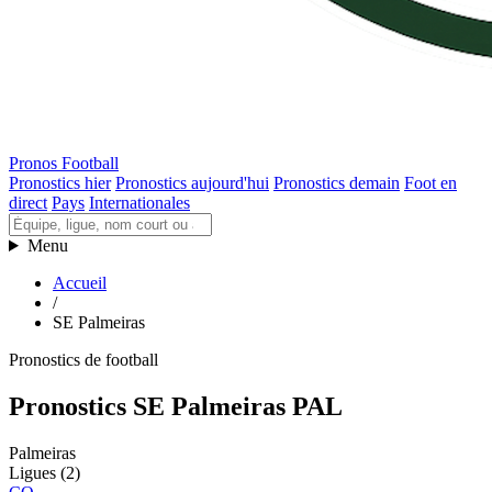
Pronos Football
Pronostics hier
Pronostics aujourd'hui
Pronostics demain
Foot en
direct
Pays
Internationales
Menu
Accueil
/
SE Palmeiras
Pronostics de football
Pronostics SE Palmeiras
PAL
Palmeiras
Ligues (2)