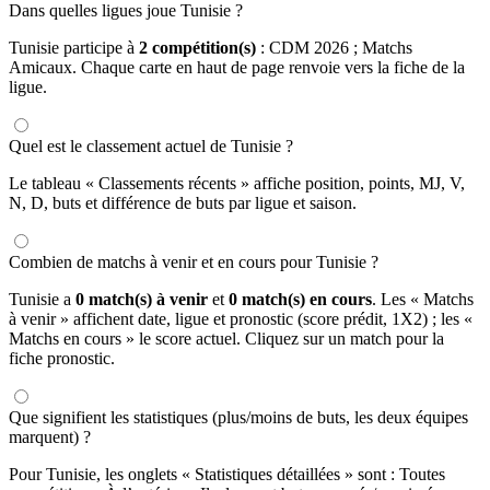
Dans quelles ligues joue Tunisie ?
Tunisie participe à
2 compétition(s)
: CDM 2026 ; Matchs
Amicaux. Chaque carte en haut de page renvoie vers la fiche de la
ligue.
Quel est le classement actuel de Tunisie ?
Le tableau « Classements récents » affiche position, points, MJ, V,
N, D, buts et différence de buts par ligue et saison.
Combien de matchs à venir et en cours pour Tunisie ?
Tunisie a
0 match(s) à venir
et
0 match(s) en cours
. Les « Matchs
à venir » affichent date, ligue et pronostic (score prédit, 1X2) ; les «
Matchs en cours » le score actuel. Cliquez sur un match pour la
fiche pronostic.
Que signifient les statistiques (plus/moins de buts, les deux équipes
marquent) ?
Pour Tunisie, les onglets « Statistiques détaillées » sont : Toutes