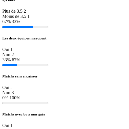
Plus de 3,5
2
Moins de 3,5
1
67%
33%
Les deux équipes marquent
Oui
1
Non
2
33%
67%
Matchs sans encaisser
Oui
-
Non
3
0%
100%
Matchs avec buts marqués
Oui
1