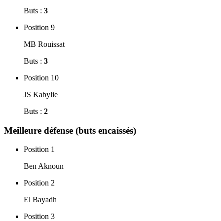
Buts :
3
Position 9
MB Rouissat
Buts :
3
Position 10
JS Kabylie
Buts :
2
Meilleure défense (buts encaissés)
Position 1
Ben Aknoun
Position 2
El Bayadh
Position 3