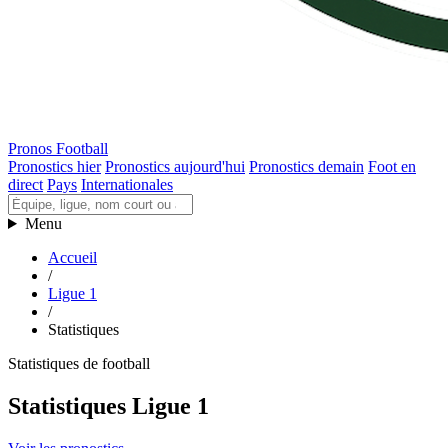
Pronos Football
Pronostics hier
Pronostics aujourd'hui
Pronostics demain
Foot en
direct
Pays
Internationales
Menu
Accueil
/
Ligue 1
/
Statistiques
Statistiques de football
Statistiques Ligue 1