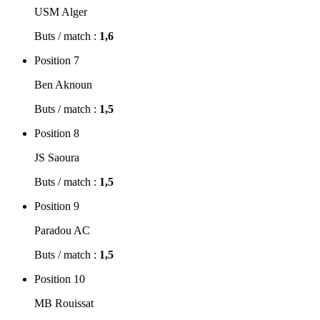
USM Alger
Buts / match :
1,6
Position 7
Ben Aknoun
Buts / match :
1,5
Position 8
JS Saoura
Buts / match :
1,5
Position 9
Paradou AC
Buts / match :
1,5
Position 10
MB Rouissat