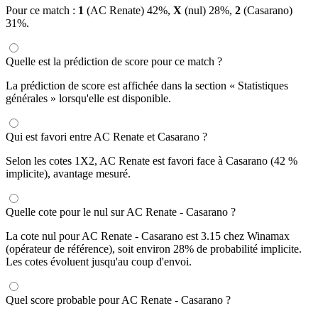
Pour ce match :
1
(AC Renate) 42%,
X
(nul) 28%,
2
(Casarano)
31%.
Quelle est la prédiction de score pour ce match ?
La prédiction de score est affichée dans la section « Statistiques
générales » lorsqu'elle est disponible.
Qui est favori entre AC Renate et Casarano ?
Selon les cotes 1X2, AC Renate est favori face à Casarano (42 %
implicite), avantage mesuré.
Quelle cote pour le nul sur AC Renate - Casarano ?
La cote nul pour AC Renate - Casarano est 3.15 chez Winamax
(opérateur de référence), soit environ 28% de probabilité implicite.
Les cotes évoluent jusqu'au coup d'envoi.
Quel score probable pour AC Renate - Casarano ?