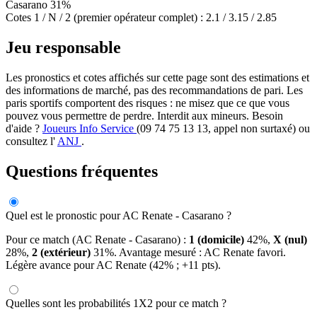
Casarano
31%
Cotes 1 / N / 2 (premier opérateur complet) :
2.1 / 3.15 / 2.85
Jeu responsable
Les pronostics et cotes affichés sur cette page sont des estimations et
des informations de marché, pas des recommandations de pari. Les
paris sportifs comportent des risques : ne misez que ce que vous
pouvez vous permettre de perdre. Interdit aux mineurs. Besoin
d'aide ?
Joueurs Info Service
(09 74 75 13 13, appel non surtaxé) ou
consultez l'
ANJ
.
Questions fréquentes
Quel est le pronostic pour AC Renate - Casarano ?
Pour ce match (AC Renate - Casarano) :
1 (domicile)
42%,
X (nul)
28%,
2 (extérieur)
31%. Avantage mesuré : AC Renate favori.
Légère avance pour AC Renate (42% ; +11 pts).
Quelles sont les probabilités 1X2 pour ce match ?