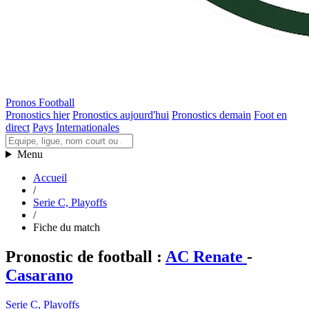
Pronos Football
Pronostics hier
Pronostics aujourd'hui
Pronostics demain
Foot en
direct
Pays
Internationales
Menu
Accueil
/
Serie C, Playoffs
/
Fiche du match
Pronostic de football
:
AC Renate
-
Casarano
Serie C, Playoffs