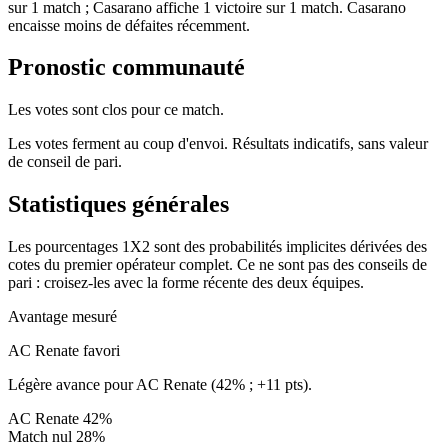
sur 1 match ; Casarano affiche 1 victoire sur 1 match. Casarano
encaisse moins de défaites récemment.
Pronostic communauté
Les votes sont clos pour ce match.
Les votes ferment au coup d'envoi. Résultats indicatifs, sans valeur
de conseil de pari.
Statistiques générales
Les pourcentages 1X2 sont des probabilités implicites dérivées des
cotes du premier opérateur complet. Ce ne sont pas des conseils de
pari : croisez-les avec la forme récente des deux équipes.
Avantage mesuré
AC Renate favori
Légère avance pour AC Renate (42% ; +11 pts).
AC Renate
42%
Match nul
28%