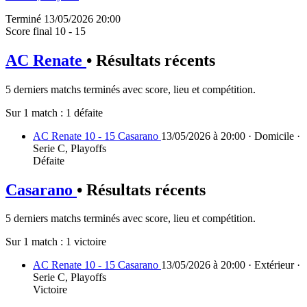
Terminé
13/05/2026 20:00
Score final
10 - 15
AC Renate
• Résultats récents
5 derniers matchs terminés avec score, lieu et compétition.
Sur 1 match :
1 défaite
AC Renate 10 - 15 Casarano
13/05/2026 à 20:00 · Domicile ·
Serie C, Playoffs
Défaite
Casarano
• Résultats récents
5 derniers matchs terminés avec score, lieu et compétition.
Sur 1 match :
1 victoire
AC Renate 10 - 15 Casarano
13/05/2026 à 20:00 · Extérieur ·
Serie C, Playoffs
Victoire