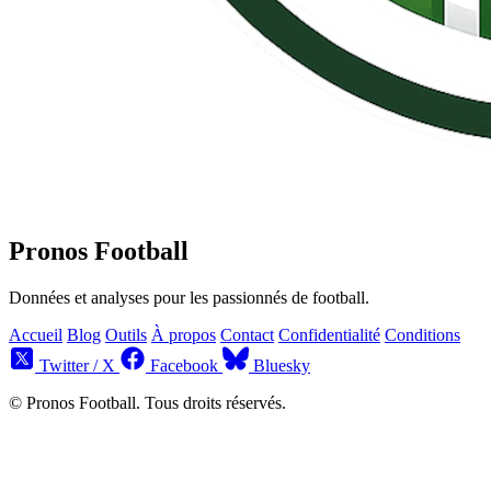
Pronos Football
Données et analyses pour les passionnés de football.
Accueil
Blog
Outils
À propos
Contact
Confidentialité
Conditions
Twitter / X
Facebook
Bluesky
© Pronos Football. Tous droits réservés.