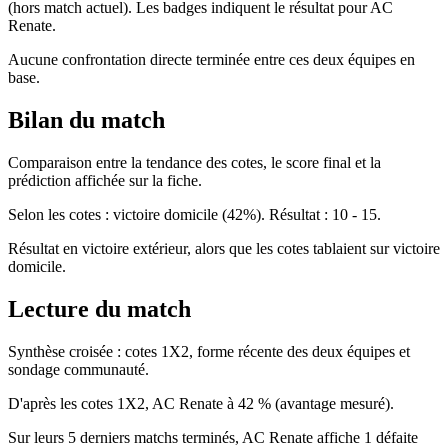
(hors match actuel). Les badges indiquent le résultat pour AC
Renate.
Aucune confrontation directe terminée entre ces deux équipes en
base.
Bilan du match
Comparaison entre la tendance des cotes, le score final et la
prédiction affichée sur la fiche.
Selon les cotes : victoire domicile (42%). Résultat : 10 - 15.
Résultat en victoire extérieur, alors que les cotes tablaient sur victoire
domicile.
Lecture du match
Synthèse croisée : cotes 1X2, forme récente des deux équipes et
sondage communauté.
D'après les cotes 1X2, AC Renate à 42 % (avantage mesuré).
Sur leurs 5 derniers matchs terminés, AC Renate affiche 1 défaite