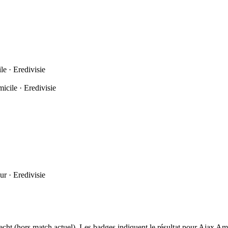
e · Eredivisie
icile · Eredivisie
ur · Eredivisie
cht (hors match actuel). Les badges indiquent le résultat pour Ajax A