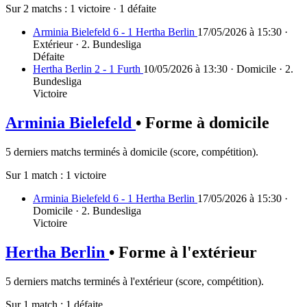
Sur 2 matchs :
1 victoire
·
1 défaite
Arminia Bielefeld 6 - 1 Hertha Berlin
17/05/2026 à 15:30 ·
Extérieur · 2. Bundesliga
Défaite
Hertha Berlin 2 - 1 Furth
10/05/2026 à 13:30 · Domicile · 2.
Bundesliga
Victoire
Arminia Bielefeld
• Forme à domicile
5 derniers matchs terminés à domicile (score, compétition).
Sur 1 match :
1 victoire
Arminia Bielefeld 6 - 1 Hertha Berlin
17/05/2026 à 15:30 ·
Domicile · 2. Bundesliga
Victoire
Hertha Berlin
• Forme à l'extérieur
5 derniers matchs terminés à l'extérieur (score, compétition).
Sur 1 match :
1 défaite