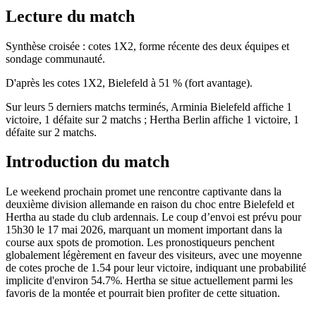
Lecture du match
Synthèse croisée : cotes 1X2, forme récente des deux équipes et
sondage communauté.
D'après les cotes 1X2, Bielefeld à 51 % (fort avantage).
Sur leurs 5 derniers matchs terminés, Arminia Bielefeld affiche 1
victoire, 1 défaite sur 2 matchs ; Hertha Berlin affiche 1 victoire, 1
défaite sur 2 matchs.
Introduction du match
Le weekend prochain promet une rencontre captivante dans la
deuxième division allemande en raison du choc entre Bielefeld et
Hertha au stade du club ardennais. Le coup d’envoi est prévu pour
15h30 le 17 mai 2026, marquant un moment important dans la
course aux spots de promotion. Les pronostiqueurs penchent
globalement légèrement en faveur des visiteurs, avec une moyenne
de cotes proche de 1.54 pour leur victoire, indiquant une probabilité
implicite d'environ 54.7%. Hertha se situe actuellement parmi les
favoris de la montée et pourrait bien profiter de cette situation.