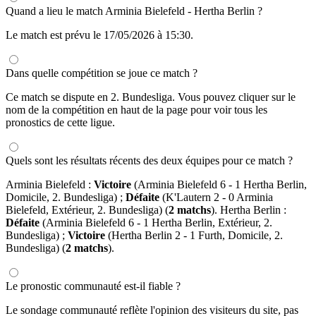
Quand a lieu le match Arminia Bielefeld - Hertha Berlin ?
Le match est prévu le 17/05/2026 à 15:30.
Dans quelle compétition se joue ce match ?
Ce match se dispute en 2. Bundesliga. Vous pouvez cliquer sur le
nom de la compétition en haut de la page pour voir tous les
pronostics de cette ligue.
Quels sont les résultats récents des deux équipes pour ce match ?
Arminia Bielefeld :
Victoire
(Arminia Bielefeld 6 - 1 Hertha Berlin,
Domicile, 2. Bundesliga) ;
Défaite
(K'Lautern 2 - 0 Arminia
Bielefeld, Extérieur, 2. Bundesliga) (
2 matchs
). Hertha Berlin :
Défaite
(Arminia Bielefeld 6 - 1 Hertha Berlin, Extérieur, 2.
Bundesliga) ;
Victoire
(Hertha Berlin 2 - 1 Furth, Domicile, 2.
Bundesliga) (
2 matchs
).
Le pronostic communauté est-il fiable ?
Le sondage communauté reflète l'opinion des visiteurs du site, pas