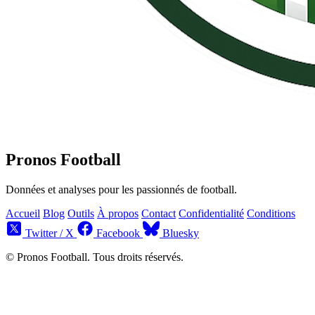
Pronos Football
Données et analyses pour les passionnés de football.
Accueil
Blog
Outils
À propos
Contact
Confidentialité
Conditions
Twitter / X
Facebook
Bluesky
© Pronos Football. Tous droits réservés.