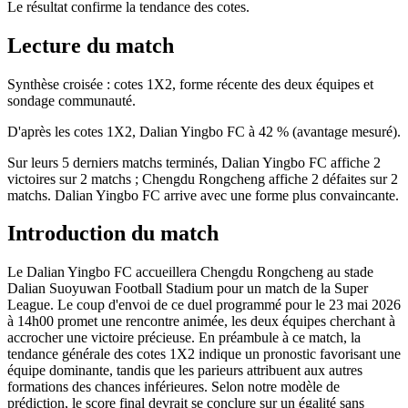
Le résultat confirme la tendance des cotes.
Lecture du match
Synthèse croisée : cotes 1X2, forme récente des deux équipes et
sondage communauté.
D'après les cotes 1X2, Dalian Yingbo FC à 42 % (avantage mesuré).
Sur leurs 5 derniers matchs terminés, Dalian Yingbo FC affiche 2
victoires sur 2 matchs ; Chengdu Rongcheng affiche 2 défaites sur 2
matchs. Dalian Yingbo FC arrive avec une forme plus convaincante.
Introduction du match
Le Dalian Yingbo FC accueillera Chengdu Rongcheng au stade
Dalian Suoyuwan Football Stadium pour un match de la Super
League. Le coup d'envoi de ce duel programmé pour le 23 mai 2026
à 14h00 promet une rencontre animée, les deux équipes cherchant à
accrocher une victoire précieuse. En préambule à ce match, la
tendance générale des cotes 1X2 indique un pronostic favorisant une
équipe dominante, tandis que les parieurs attribuent aux autres
formations des chances inférieures. Selon notre modèle de
prédiction, le score final devrait se conclure sur un égalité sans