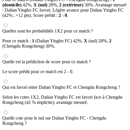
(domicile)
42%,
X (nul)
28%,
2 (extérieur)
30%. Avantage mesuré
: Dalian Yingbo FC favori. Légère avance pour Dalian Yingbo FC
(42% ; +12 pts). Score prédit :
2 - 0
.
Quelles sont les probabilités 1X2 pour ce match ?
Pour ce match :
1
(Dalian Yingbo FC) 42%,
X
(nul) 28%,
2
(Chengdu Rongcheng) 30%.
Quelle est la prédiction de score pour ce match ?
Le score prédit pour ce match est 2 - 0.
Qui est favori entre Dalian Yingbo FC et Chengdu Rongcheng ?
Selon les cotes 1X2, Dalian Yingbo FC est favori face à Chengdu
Rongcheng (42 % implicite), avantage mesuré.
Quelle cote pour le nul sur Dalian Yingbo FC - Chengdu
Rongcheng ?