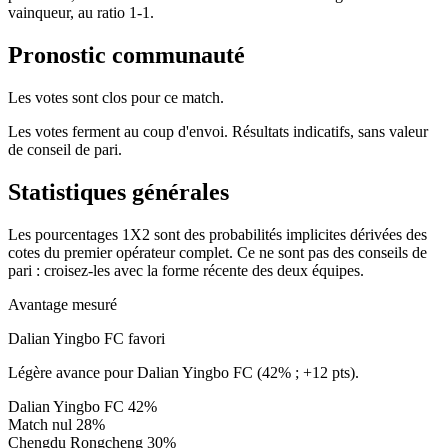
vainqueur, au ratio 1-1.
Pronostic communauté
Les votes sont clos pour ce match.
Les votes ferment au coup d'envoi. Résultats indicatifs, sans valeur
de conseil de pari.
Statistiques générales
Les pourcentages 1X2 sont des probabilités implicites dérivées des
cotes du premier opérateur complet. Ce ne sont pas des conseils de
pari : croisez-les avec la forme récente des deux équipes.
Avantage mesuré
Dalian Yingbo FC favori
Légère avance pour Dalian Yingbo FC (42% ; +12 pts).
Dalian Yingbo FC
42%
Match nul
28%
Chengdu Rongcheng
30%