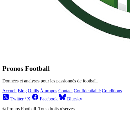
Pronos Football
Données et analyses pour les passionnés de football.
Accueil
Blog
Outils
À propos
Contact
Confidentialité
Conditions
Twitter / X
Facebook
Bluesky
© Pronos Football. Tous droits réservés.