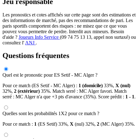
Jeu responsable
Les pronostics et cotes affichés sur cette page sont des estimations et
des informations de marché, pas des recommandations de pari. Les
paris sportifs comportent des risques : ne misez que ce que vous
pouvez vous permettre de perdre. Interdit aux mineurs. Besoin
d'aide ?
Joueurs Info Service
(09 74 75 13 13, appel non surtaxé) ou
consultez l'
ANJ
.
Questions fréquentes
Quel est le pronostic pour ES Setif - MC Alger ?
Pour ce match (ES Setif - MC Alger) :
1 (domicile)
33%,
X (nul)
32%,
2 (extérieur)
35%. Match serré : MC Alger favori. Match
serré : MC Alger n'a que +3 pts d'avance (35%). Score prédit :
1 - 1
.
Quelles sont les probabilités 1X2 pour ce match ?
Pour ce match :
1
(ES Setif) 33%,
X
(nul) 32%,
2
(MC Alger) 35%.