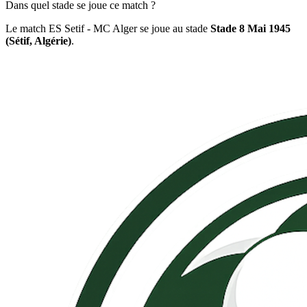
Dans quel stade se joue ce match ?
Le match ES Setif - MC Alger se joue au stade
Stade 8 Mai 1945
(Sétif, Algérie)
.