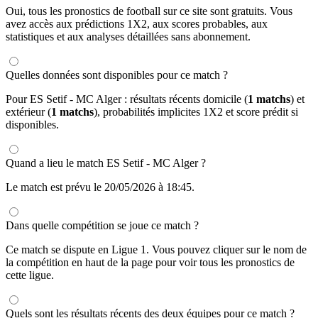
Oui, tous les pronostics de football sur ce site sont gratuits. Vous
avez accès aux prédictions 1X2, aux scores probables, aux
statistiques et aux analyses détaillées sans abonnement.
Quelles données sont disponibles pour ce match ?
Pour ES Setif - MC Alger : résultats récents domicile (
1 matchs
) et
extérieur (
1 matchs
), probabilités implicites 1X2 et score prédit si
disponibles.
Quand a lieu le match ES Setif - MC Alger ?
Le match est prévu le 20/05/2026 à 18:45.
Dans quelle compétition se joue ce match ?
Ce match se dispute en Ligue 1. Vous pouvez cliquer sur le nom de
la compétition en haut de la page pour voir tous les pronostics de
cette ligue.
Quels sont les résultats récents des deux équipes pour ce match ?