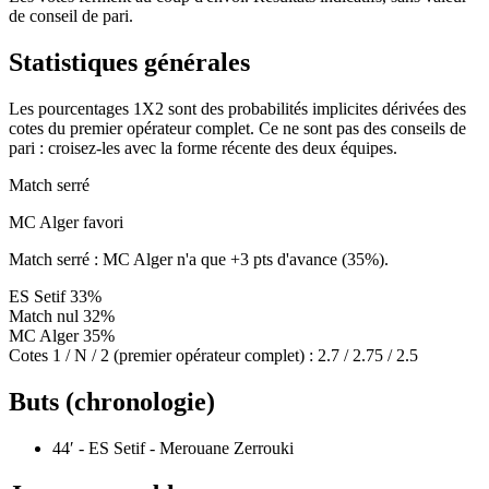
de conseil de pari.
Statistiques générales
Les pourcentages 1X2 sont des probabilités implicites dérivées des
cotes du premier opérateur complet. Ce ne sont pas des conseils de
pari : croisez-les avec la forme récente des deux équipes.
Match serré
MC Alger favori
Match serré : MC Alger n'a que +3 pts d'avance (35%).
ES Setif
33%
Match nul
32%
MC Alger
35%
Cotes 1 / N / 2 (premier opérateur complet) :
2.7 / 2.75 / 2.5
Buts (chronologie)
44′
- ES Setif - Merouane Zerrouki