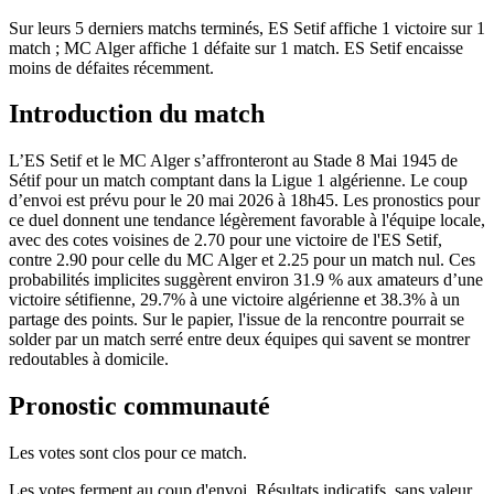
Sur leurs 5 derniers matchs terminés, ES Setif affiche 1 victoire sur 1
match ; MC Alger affiche 1 défaite sur 1 match. ES Setif encaisse
moins de défaites récemment.
Introduction du match
L’ES Setif et le MC Alger s’affronteront au Stade 8 Mai 1945 de
Sétif pour un match comptant dans la Ligue 1 algérienne. Le coup
d’envoi est prévu pour le 20 mai 2026 à 18h45. Les pronostics pour
ce duel donnent une tendance légèrement favorable à l'équipe locale,
avec des cotes voisines de 2.70 pour une victoire de l'ES Setif,
contre 2.90 pour celle du MC Alger et 2.25 pour un match nul. Ces
probabilités implicites suggèrent environ 31.9 % aux amateurs d’une
victoire sétifienne, 29.7% à une victoire algérienne et 38.3% à un
partage des points. Sur le papier, l'issue de la rencontre pourrait se
solder par un match serré entre deux équipes qui savent se montrer
redoutables à domicile.
Pronostic communauté
Les votes sont clos pour ce match.
Les votes ferment au coup d'envoi. Résultats indicatifs, sans valeur