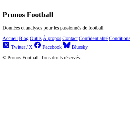
Pronos Football
Données et analyses pour les passionnés de football.
Accueil
Blog
Outils
À propos
Contact
Confidentialité
Conditions
Twitter / X
Facebook
Bluesky
© Pronos Football. Tous droits réservés.