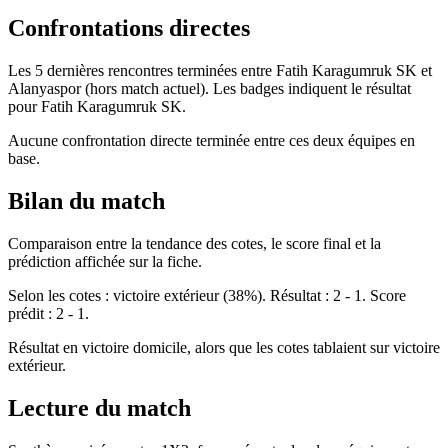
Confrontations directes
Les 5 dernières rencontres terminées entre Fatih Karagumruk SK et
Alanyaspor (hors match actuel). Les badges indiquent le résultat
pour Fatih Karagumruk SK.
Aucune confrontation directe terminée entre ces deux équipes en
base.
Bilan du match
Comparaison entre la tendance des cotes, le score final et la
prédiction affichée sur la fiche.
Selon les cotes : victoire extérieur (38%). Résultat : 2 - 1. Score
prédit : 2 - 1.
Résultat en victoire domicile, alors que les cotes tablaient sur victoire
extérieur.
Lecture du match