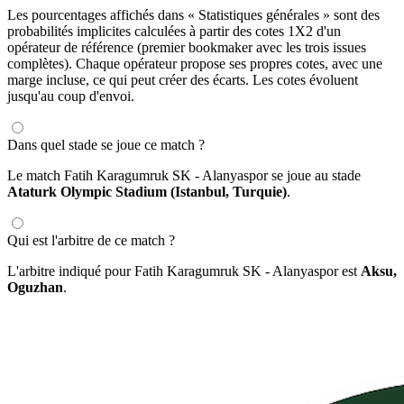
Les pourcentages affichés dans « Statistiques générales » sont des
probabilités implicites calculées à partir des cotes 1X2 d'un
opérateur de référence (premier bookmaker avec les trois issues
complètes). Chaque opérateur propose ses propres cotes, avec une
marge incluse, ce qui peut créer des écarts. Les cotes évoluent
jusqu'au coup d'envoi.
Dans quel stade se joue ce match ?
Le match Fatih Karagumruk SK - Alanyaspor se joue au stade
Ataturk Olympic Stadium (Istanbul, Turquie)
.
Qui est l'arbitre de ce match ?
L'arbitre indiqué pour Fatih Karagumruk SK - Alanyaspor est
Aksu,
Oguzhan
.