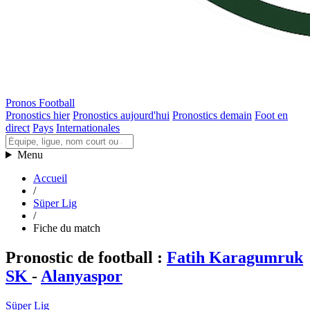
Pronos Football
Pronostics hier
Pronostics aujourd'hui
Pronostics demain
Foot en
direct
Pays
Internationales
Menu
Accueil
/
Süper Lig
/
Fiche du match
Pronostic de football
:
Fatih Karagumruk
SK
-
Alanyaspor
Süper Lig