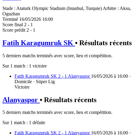
Stade
:
Ataturk Olympic Stadium (Istanbul, Turquie)
Arbitre
:
Aksu,
Oguzhan
Terminé
16/05/2026 16:00
Score final
2 - 1
Score prédit
2 - 1
Fatih Karagumruk SK
• Résultats récents
5 derniers matchs terminés avec score, lieu et compétition.
Sur 1 match :
1 victoire
Fatih Karagumruk SK 2 - 1 Alanyaspor
16/05/2026 à 16:00 ·
Domicile · Süper Lig
Victoire
Alanyaspor
• Résultats récents
5 derniers matchs terminés avec score, lieu et compétition.
Sur 1 match :
1 défaite
Fatih Karagumruk SK 2 - 1 Alanyaspor
16/05/2026 à 16:00 ·