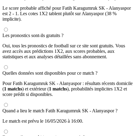
Le score probable affiché pour Fatih Karagumruk SK - Alanyaspor
est 2 - 1. Les cotes 1X2 tablent plutôt sur Alanyaspor (38 %
implicite).
Les pronostics sont-ils gratuits ?
Oui, tous les pronostics de football sur ce site sont gratuits. Vous
avez accès aux prédictions 1X2, aux scores probables, aux
statistiques et aux analyses détaillées sans abonnement.
Quelles données sont disponibles pour ce match ?
Pour Fatih Karagumruk SK - Alanyaspor : résultats récents domicile
(
1 matchs
) et extérieur (
1 matchs
), probabilités implicites 1X2 et
score prédit si disponibles.
Quand a lieu le match Fatih Karagumruk SK - Alanyaspor ?
Le match est prévu le 16/05/2026 à 16:00.