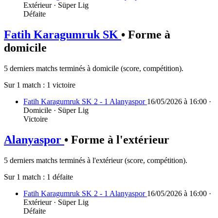
Extérieur · Süper Lig
Défaite
Fatih Karagumruk SK
• Forme à
domicile
5 derniers matchs terminés à domicile (score, compétition).
Sur 1 match :
1 victoire
Fatih Karagumruk SK 2 - 1 Alanyaspor
16/05/2026 à 16:00 ·
Domicile · Süper Lig
Victoire
Alanyaspor
• Forme à l'extérieur
5 derniers matchs terminés à l'extérieur (score, compétition).
Sur 1 match :
1 défaite
Fatih Karagumruk SK 2 - 1 Alanyaspor
16/05/2026 à 16:00 ·
Extérieur · Süper Lig
Défaite