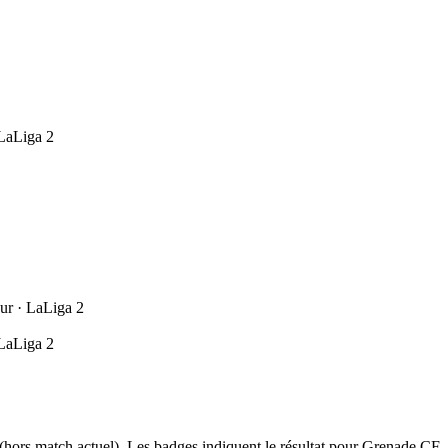
 LaLiga 2
ur · LaLiga 2
 LaLiga 2
hors match actuel). Les badges indiquent le résultat pour Grenade CF.