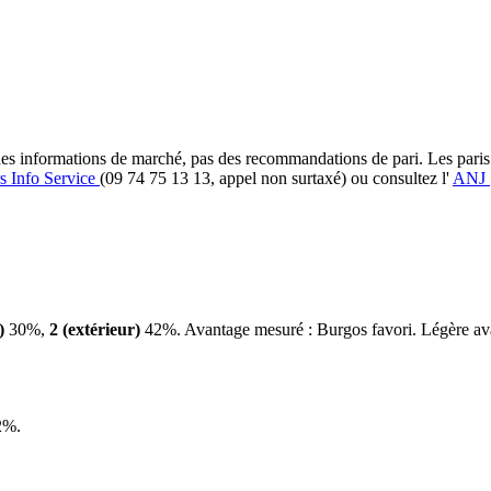
et des informations de marché, pas des recommandations de pari. Les pari
s Info Service
(09 74 75 13 13, appel non surtaxé) ou consultez l'
ANJ
)
30%,
2 (extérieur)
42%. Avantage mesuré : Burgos favori. Légère ava
2%.