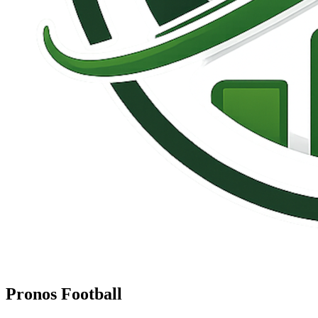
Pronos Football