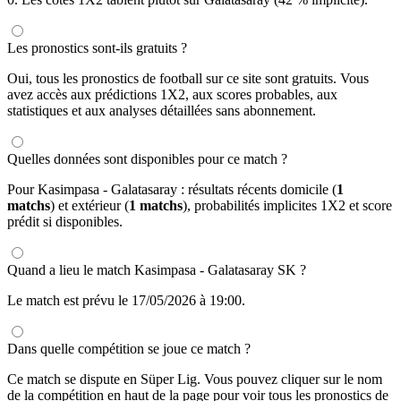
Les pronostics sont-ils gratuits ?
Oui, tous les pronostics de football sur ce site sont gratuits. Vous
avez accès aux prédictions 1X2, aux scores probables, aux
statistiques et aux analyses détaillées sans abonnement.
Quelles données sont disponibles pour ce match ?
Pour Kasimpasa - Galatasaray : résultats récents domicile (
1
matchs
) et extérieur (
1 matchs
), probabilités implicites 1X2 et score
prédit si disponibles.
Quand a lieu le match Kasimpasa - Galatasaray SK ?
Le match est prévu le 17/05/2026 à 19:00.
Dans quelle compétition se joue ce match ?
Ce match se dispute en Süper Lig. Vous pouvez cliquer sur le nom
de la compétition en haut de la page pour voir tous les pronostics de