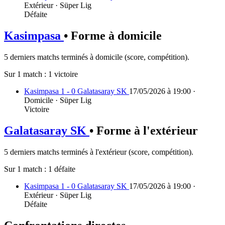
Extérieur · Süper Lig
Défaite
Kasimpasa
• Forme à domicile
5 derniers matchs terminés à domicile (score, compétition).
Sur 1 match :
1 victoire
Kasimpasa 1 - 0 Galatasaray SK
17/05/2026 à 19:00 ·
Domicile · Süper Lig
Victoire
Galatasaray SK
• Forme à l'extérieur
5 derniers matchs terminés à l'extérieur (score, compétition).
Sur 1 match :
1 défaite
Kasimpasa 1 - 0 Galatasaray SK
17/05/2026 à 19:00 ·
Extérieur · Süper Lig
Défaite