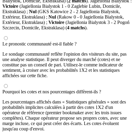
Bialystok, Domicile, Ekstraklasa) (
2 matchs
). Jagiellonia Bialystok :
Victoire
(Jagiellonia Bialystok 1 - 0 Zaglebie Lubin, Domicile,
Ekstraklasa) ;
Nul
(GKS Katowice 2 - 2 Jagiellonia Bialystok,
Extérieur, Ekstraklasa) ;
Nul
(Rakow 0 - 0 Jagiellonia Bialystok,
Extérieur, Ekstraklasa) ;
Victoire
(Jagiellonia Bialystok 3 - 2 Pogoń
Szczecin, Domicile, Ekstraklasa) (
4 matchs
).
Le pronostic communauté est-il fiable ?
Le sondage communauté reflète l'opinion des visiteurs du site, pas
une analyse statistique. Il peut diverger du marché (cotes) et ne
constitue pas un conseil de pari. Utilisez-le comme indicateur de
sentiment, à croiser avec les probabilités 1X2 et les statistiques
affichées sur cette fiche.
Pourquoi les cotes et nos pourcentages diffèrent-ils ?
Les pourcentages affichés dans « Statistiques générales » sont des
probabilités implicites calculées à partir des cotes 1X2 d'un
opérateur de référence (premier bookmaker avec les trois issues
complètes). Chaque opérateur propose ses propres cotes, avec une
marge incluse, ce qui peut créer des écarts. Les cotes évoluent
jusqu'au coup d'envoi.