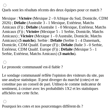
Quels sont les résultats récents des deux équipes pour ce match ?
Mexique :
Victoire
(Mexique 2 - 0 Afrique du Sud, Domicile, CDM
2026) ;
Défaite
(Australie 3 - 1 Mexique, Extérieur, Matchs
Amicaux (F)) ;
Défaite
(Australie 1 - 0 Mexique, Extérieur, Matchs
Amicaux (F)) ;
Victoire
(Mexique 5 - 1 Serbie, Domicile, Matchs
Amicaux) ;
Victoire
(Mexique 1 - 0 Australie, Domicile, Matchs
Amicaux) (
5 matchs
). Serbie :
Défaite
(Serbie 1 - 4 Danemark,
Domicile, CDM Qualif. Europe (F)) ;
Défaite
(Italie 3 - 0 Serbie,
Extérieur, CDM Qualif. Europe (F)) ;
Défaite
(Mexique 5 - 1
Serbie, Extérieur, Matchs Amicaux) (
3 matchs
).
Le pronostic communauté est-il fiable ?
Le sondage communauté reflète l'opinion des visiteurs du site, pas
une analyse statistique. Il peut diverger du marché (cotes) et ne
constitue pas un conseil de pari. Utilisez-le comme indicateur de
sentiment, à croiser avec les probabilités 1X2 et les statistiques
affichées sur cette fiche.
Pourquoi les cotes et nos pourcentages diffèrent-ils ?