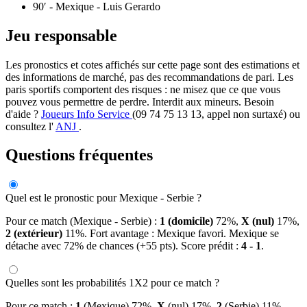
90′
- Mexique - Luis Gerardo
Jeu responsable
Les pronostics et cotes affichés sur cette page sont des estimations et
des informations de marché, pas des recommandations de pari. Les
paris sportifs comportent des risques : ne misez que ce que vous
pouvez vous permettre de perdre. Interdit aux mineurs. Besoin
d'aide ?
Joueurs Info Service
(09 74 75 13 13, appel non surtaxé) ou
consultez l'
ANJ
.
Questions fréquentes
Quel est le pronostic pour Mexique - Serbie ?
Pour ce match (Mexique - Serbie) :
1 (domicile)
72%,
X (nul)
17%,
2 (extérieur)
11%. Fort avantage : Mexique favori. Mexique se
détache avec 72% de chances (+55 pts). Score prédit :
4 - 1
.
Quelles sont les probabilités 1X2 pour ce match ?
Pour ce match :
1
(Mexique) 72%,
X
(nul) 17%,
2
(Serbie) 11%.