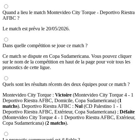
Quand a lieu le match Montevideo City Torque - Deportivo Riestra
AFBC ?
Le match est prévu le 20/05/2026.
Dans quelle compétition se joue ce match ?
Ce match se dispute en Copa Sudamericana. Vous pouvez cliquer
sur le nom de la compétition en haut de la page pour voir tous les
pronostics de cette ligue.
Quels sont les résultats récents des deux équipes pour ce match ?
Montevideo City Torque :
Victoire
(Montevideo City Torque 4 - 1
Deportivo Riestra AFBC, Domicile, Copa Sudamericana) (
1
matchs
). Deportivo Riestra AFBC :
Nul
(CD Palestino 1 - 1
Deportivo Riestra AFBC, Extérieur, Copa Sudamericana) ;
Défaite
(Montevideo City Torque 4 - 1 Deportivo Riestra AFBC, Extérieur,
Copa Sudamericana) (
2 matchs
).
Le pronostic communauté est-il fiable ?