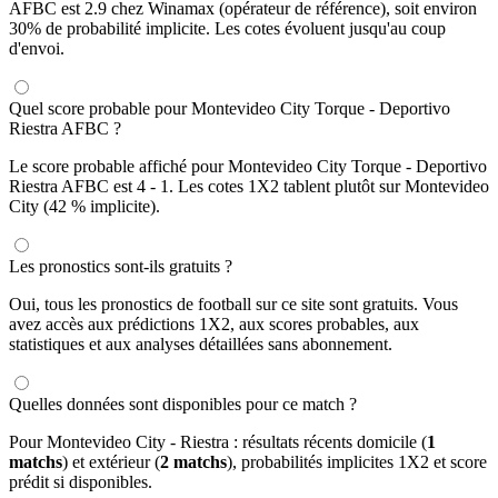
AFBC est 2.9 chez Winamax (opérateur de référence), soit environ
30% de probabilité implicite. Les cotes évoluent jusqu'au coup
d'envoi.
Quel score probable pour Montevideo City Torque - Deportivo
Riestra AFBC ?
Le score probable affiché pour Montevideo City Torque - Deportivo
Riestra AFBC est 4 - 1. Les cotes 1X2 tablent plutôt sur Montevideo
City (42 % implicite).
Les pronostics sont-ils gratuits ?
Oui, tous les pronostics de football sur ce site sont gratuits. Vous
avez accès aux prédictions 1X2, aux scores probables, aux
statistiques et aux analyses détaillées sans abonnement.
Quelles données sont disponibles pour ce match ?
Pour Montevideo City - Riestra : résultats récents domicile (
1
matchs
) et extérieur (
2 matchs
), probabilités implicites 1X2 et score
prédit si disponibles.