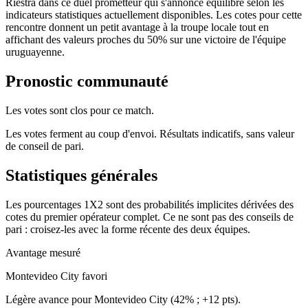
Riestra dans ce duel prometteur qui s'annonce équilibré selon les
indicateurs statistiques actuellement disponibles. Les cotes pour cette
rencontre donnent un petit avantage à la troupe locale tout en
affichant des valeurs proches du 50% sur une victoire de l'équipe
uruguayenne.
Pronostic communauté
Les votes sont clos pour ce match.
Les votes ferment au coup d'envoi. Résultats indicatifs, sans valeur
de conseil de pari.
Statistiques générales
Les pourcentages 1X2 sont des probabilités implicites dérivées des
cotes du premier opérateur complet. Ce ne sont pas des conseils de
pari : croisez-les avec la forme récente des deux équipes.
Avantage mesuré
Montevideo City favori
Légère avance pour Montevideo City (42% ; +12 pts).