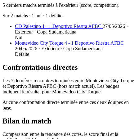
5 derniers matchs terminés à l'extérieur (score, compétition).
Sur 2 matchs :
1 nul
·
1 défaite
CD Palestino 1 - 1 Deportivo Riestra AFBC
27/05/2026 ·
Extérieur · Copa Sudamericana
Nul
Montevideo City Torque 4 - 1 Deportivo Riestra AFBC
20/05/2026 · Extérieur · Copa Sudamericana
Défaite
Confrontations directes
Les 5 dernières rencontres terminées entre Montevideo City Torque
et Deportivo Riestra AFBC (hors match actuel). Les badges
indiquent le résultat pour Montevideo City Torque.
Aucune confrontation directe terminée entre ces deux équipes en
base.
Bilan du match
Comparaison entre la tendance des cotes, le score final et la