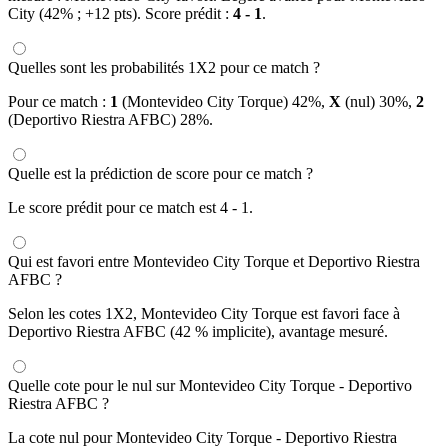
City (42% ; +12 pts). Score prédit :
4 - 1
.
Quelles sont les probabilités 1X2 pour ce match ?
Pour ce match :
1
(Montevideo City Torque) 42%,
X
(nul) 30%,
2
(Deportivo Riestra AFBC) 28%.
Quelle est la prédiction de score pour ce match ?
Le score prédit pour ce match est 4 - 1.
Qui est favori entre Montevideo City Torque et Deportivo Riestra
AFBC ?
Selon les cotes 1X2, Montevideo City Torque est favori face à
Deportivo Riestra AFBC (42 % implicite), avantage mesuré.
Quelle cote pour le nul sur Montevideo City Torque - Deportivo
Riestra AFBC ?
La cote nul pour Montevideo City Torque - Deportivo Riestra