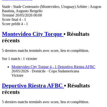
Stade
:
Stade Centenario (Montevideo, Uruguay)
Arbitre
:
Aragon
Bautista, Augusto Bergelio
Terminé
20/05/2026 00:00
Score final
4 - 1
Score prédit
4 - 1
Montevideo City Torque
• Résultats
récents
5 derniers matchs terminés avec score, lieu et compétition.
Sur 1 match :
1 victoire
Montevideo City Torque 4 - 1 Deportivo Riestra AFBC
20/05/2026 · Domicile · Copa Sudamericana
Victoire
Deportivo Riestra AFBC
• Résultats
récents
5 derniers matchs terminés avec score, lieu et compétition.