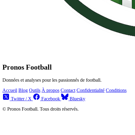
Pronos Football
Données et analyses pour les passionnés de football.
Accueil
Blog
Outils
À propos
Contact
Confidentialité
Conditions
Twitter / X
Facebook
Bluesky
© Pronos Football. Tous droits réservés.