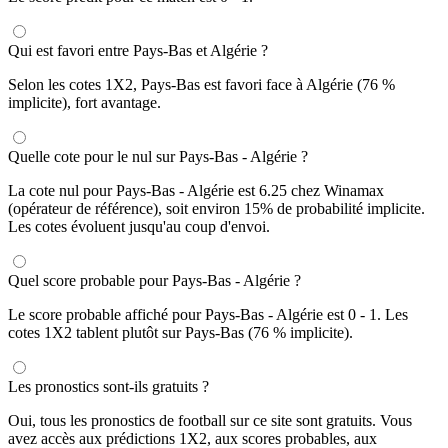
Qui est favori entre Pays-Bas et Algérie ?
Selon les cotes 1X2, Pays-Bas est favori face à Algérie (76 %
implicite), fort avantage.
Quelle cote pour le nul sur Pays-Bas - Algérie ?
La cote nul pour Pays-Bas - Algérie est 6.25 chez Winamax
(opérateur de référence), soit environ 15% de probabilité implicite.
Les cotes évoluent jusqu'au coup d'envoi.
Quel score probable pour Pays-Bas - Algérie ?
Le score probable affiché pour Pays-Bas - Algérie est 0 - 1. Les
cotes 1X2 tablent plutôt sur Pays-Bas (76 % implicite).
Les pronostics sont-ils gratuits ?
Oui, tous les pronostics de football sur ce site sont gratuits. Vous
avez accès aux prédictions 1X2, aux scores probables, aux