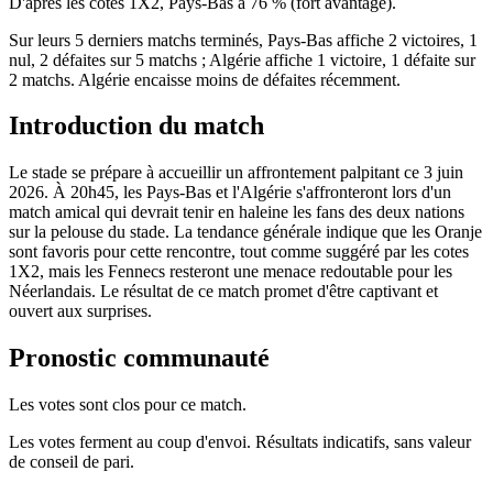
D'après les cotes 1X2, Pays-Bas à 76 % (fort avantage).
Sur leurs 5 derniers matchs terminés, Pays-Bas affiche 2 victoires, 1
nul, 2 défaites sur 5 matchs ; Algérie affiche 1 victoire, 1 défaite sur
2 matchs. Algérie encaisse moins de défaites récemment.
Introduction du match
Le stade se prépare à accueillir un affrontement palpitant ce 3 juin
2026. À 20h45, les Pays-Bas et l'Algérie s'affronteront lors d'un
match amical qui devrait tenir en haleine les fans des deux nations
sur la pelouse du stade. La tendance générale indique que les Oranje
sont favoris pour cette rencontre, tout comme suggéré par les cotes
1X2, mais les Fennecs resteront une menace redoutable pour les
Néerlandais. Le résultat de ce match promet d'être captivant et
ouvert aux surprises.
Pronostic communauté
Les votes sont clos pour ce match.
Les votes ferment au coup d'envoi. Résultats indicatifs, sans valeur
de conseil de pari.