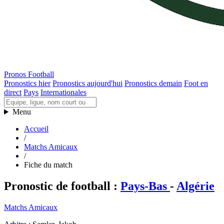
Pronos Football
Pronostics hier
Pronostics aujourd'hui
Pronostics demain
Foot en
direct
Pays
Internationales
Menu
Accueil
/
Matchs Amicaux
/
Fiche du match
Pronostic de football
:
Pays-Bas
-
Algérie
Matchs Amicaux