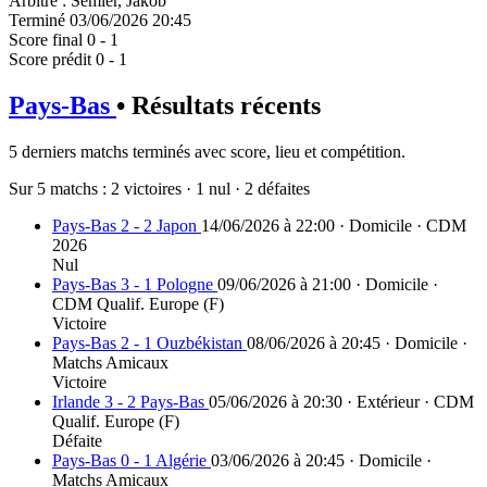
Arbitre
:
Semler, Jakob
Terminé
03/06/2026 20:45
Score final
0 - 1
Score prédit
0 - 1
Pays-Bas
• Résultats récents
5 derniers matchs terminés avec score, lieu et compétition.
Sur 5 matchs :
2 victoires
·
1 nul
·
2 défaites
Pays-Bas 2 - 2 Japon
14/06/2026 à 22:00 · Domicile · CDM
2026
Nul
Pays-Bas 3 - 1 Pologne
09/06/2026 à 21:00 · Domicile ·
CDM Qualif. Europe (F)
Victoire
Pays-Bas 2 - 1 Ouzbékistan
08/06/2026 à 20:45 · Domicile ·
Matchs Amicaux
Victoire
Irlande 3 - 2 Pays-Bas
05/06/2026 à 20:30 · Extérieur · CDM
Qualif. Europe (F)
Défaite
Pays-Bas 0 - 1 Algérie
03/06/2026 à 20:45 · Domicile ·
Matchs Amicaux