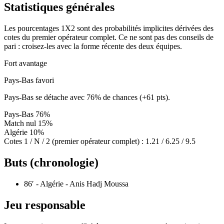
Statistiques générales
Les pourcentages 1X2 sont des probabilités implicites dérivées des
cotes du premier opérateur complet. Ce ne sont pas des conseils de
pari : croisez-les avec la forme récente des deux équipes.
Fort avantage
Pays-Bas favori
Pays-Bas se détache avec 76% de chances (+61 pts).
Pays-Bas
76%
Match nul
15%
Algérie
10%
Cotes 1 / N / 2 (premier opérateur complet) :
1.21 / 6.25 / 9.5
Buts (chronologie)
86′
- Algérie - Anis Hadj Moussa
Jeu responsable