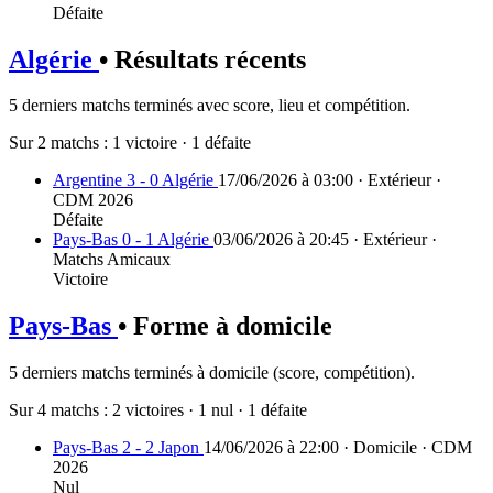
Défaite
Algérie
• Résultats récents
5 derniers matchs terminés avec score, lieu et compétition.
Sur 2 matchs :
1 victoire
·
1 défaite
Argentine 3 - 0 Algérie
17/06/2026 à 03:00 · Extérieur ·
CDM 2026
Défaite
Pays-Bas 0 - 1 Algérie
03/06/2026 à 20:45 · Extérieur ·
Matchs Amicaux
Victoire
Pays-Bas
• Forme à domicile
5 derniers matchs terminés à domicile (score, compétition).
Sur 4 matchs :
2 victoires
·
1 nul
·
1 défaite
Pays-Bas 2 - 2 Japon
14/06/2026 à 22:00 · Domicile · CDM
2026
Nul