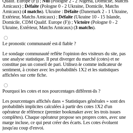
Qualif. Europe (F)) ;
Nul
(Pologne 2 - 2 Nigéria, Domicile, Matchs
Amicaux) ;
Défaite
(Pologne 0 - 2 Ukraine, Domicile, Matchs
Amicaux) (
4 matchs
). Ukraine :
Défaite
(Danemark 2 - 1 Ukraine,
Extérieur, Matchs Amicaux) ;
Défaite
(Ukraine 10 - 15 Islande,
Domicile, CDM Qualif. Europe (F)) ;
Victoire
(Pologne 0 - 2
Ukraine, Extérieur, Matchs Amicaux) (
3 matchs
).
Le pronostic communauté est-il fiable ?
Le sondage communauté reflète l'opinion des visiteurs du site, pas
une analyse statistique. Il peut diverger du marché (cotes) et ne
constitue pas un conseil de pari. Utilisez-le comme indicateur de
sentiment, à croiser avec les probabilités 1X2 et les statistiques
affichées sur cette fiche.
Pourquoi les cotes et nos pourcentages diffèrent-ils ?
Les pourcentages affichés dans « Statistiques générales » sont des
probabilités implicites calculées à partir des cotes 1X2 d'un
opérateur de référence (premier bookmaker avec les trois issues
complètes). Chaque opérateur propose ses propres cotes, avec une
marge incluse, ce qui peut créer des écarts. Les cotes évoluent
jusqu'au coup d'envoi.