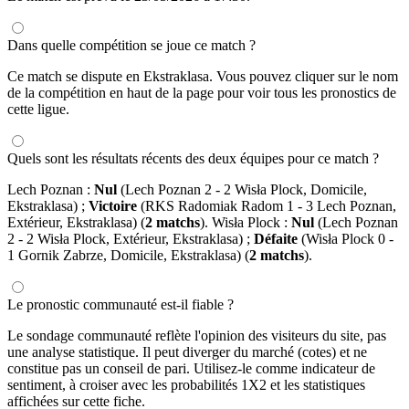
Dans quelle compétition se joue ce match ?
Ce match se dispute en Ekstraklasa. Vous pouvez cliquer sur le nom
de la compétition en haut de la page pour voir tous les pronostics de
cette ligue.
Quels sont les résultats récents des deux équipes pour ce match ?
Lech Poznan :
Nul
(Lech Poznan 2 - 2 Wisła Plock, Domicile,
Ekstraklasa) ;
Victoire
(RKS Radomiak Radom 1 - 3 Lech Poznan,
Extérieur, Ekstraklasa) (
2 matchs
). Wisła Plock :
Nul
(Lech Poznan
2 - 2 Wisła Plock, Extérieur, Ekstraklasa) ;
Défaite
(Wisła Plock 0 -
1 Gornik Zabrze, Domicile, Ekstraklasa) (
2 matchs
).
Le pronostic communauté est-il fiable ?
Le sondage communauté reflète l'opinion des visiteurs du site, pas
une analyse statistique. Il peut diverger du marché (cotes) et ne
constitue pas un conseil de pari. Utilisez-le comme indicateur de
sentiment, à croiser avec les probabilités 1X2 et les statistiques
affichées sur cette fiche.