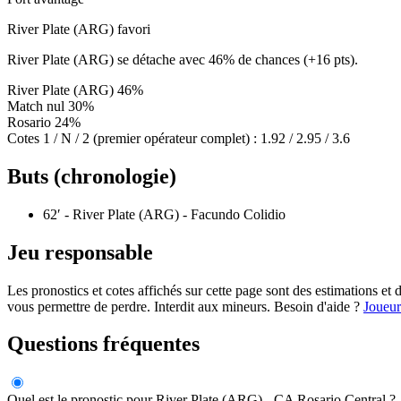
River Plate (ARG) favori
River Plate (ARG) se détache avec 46% de chances (+16 pts).
River Plate (ARG)
46%
Match nul
30%
Rosario
24%
Cotes 1 / N / 2 (premier opérateur complet) :
1.92 / 2.95 / 3.6
Buts (chronologie)
62′
- River Plate (ARG) - Facundo Colidio
Jeu responsable
Les pronostics et cotes affichés sur cette page sont des estimations 
vous permettre de perdre. Interdit aux mineurs. Besoin d'aide ?
Joueur
Questions fréquentes
Quel est le pronostic pour River Plate (ARG) - CA Rosario Central ?