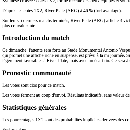
Synthèse croisée : cotes 1X2, forme récente des deux équipes et so
D'après les cotes 1X2, River Plate (ARG) à 46 % (fort avantage).
Sur leurs 5 derniers matchs terminés, River Plate (ARG) affiche 3 vict
plus convaincante.
Introduction du match
Ce dimanche, l'attente sera forte au Stade Monumental Antonio Vespuc
qui promet une affiche riche en suspense, est prévu à la mi-journée. Si
légèrement favorables à River Plate, mais avec un écart fin. Ce sera à eux
Pronostic communauté
Les votes sont clos pour ce match.
Les votes ferment au coup d'envoi. Résultats indicatifs, sans valeur de
Statistiques générales
Les pourcentages 1X2 sont des probabilités implicites dérivées des cot
Fort avantage