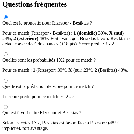
Questions fréquentes
Quel est le pronostic pour Rizespor - Besiktas ?
Pour ce match (Rizespor - Besiktas) :
1 (domicile)
30%,
X (nul)
23%,
2 (extérieur)
48%. Fort avantage : Besiktas favori. Besiktas se
détache avec 48% de chances (+18 pts). Score prédit :
2 - 2
.
Quelles sont les probabilités 1X2 pour ce match ?
Pour ce match :
1
(Rizespor) 30%,
X
(nul) 23%,
2
(Besiktas) 48%.
Quelle est la prédiction de score pour ce match ?
Le score prédit pour ce match est 2 - 2.
Qui est favori entre Rizespor et Besiktas ?
Selon les cotes 1X2, Besiktas est favori face à Rizespor (48 %
implicite), fort avantage.