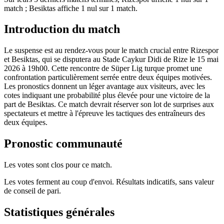
match ; Besiktas affiche 1 nul sur 1 match.
Introduction du match
Le suspense est au rendez-vous pour le match crucial entre Rizespor
et Besiktas, qui se disputera au Stade Caykur Didi de Rize le 15 mai
2026 à 19h00. Cette rencontre de Süper Lig turque promet une
confrontation particulièrement serrée entre deux équipes motivées.
Les pronostics donnent un léger avantage aux visiteurs, avec les
cotes indiquant une probabilité plus élevée pour une victoire de la
part de Besiktas. Ce match devrait réserver son lot de surprises aux
spectateurs et mettre à l'épreuve les tactiques des entraîneurs des
deux équipes.
Pronostic communauté
Les votes sont clos pour ce match.
Les votes ferment au coup d'envoi. Résultats indicatifs, sans valeur
de conseil de pari.
Statistiques générales