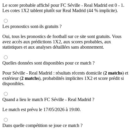
Le score probable affiché pour FC Séville - Real Madrid est 0 - 1.
Les cotes 1X2 tablent plutôt sur Real Madrid (44 % implicite).
Les pronostics sont-ils gratuits ?
Oui, tous les pronostics de football sur ce site sont gratuits. Vous
avez accès aux prédictions 1X2, aux scores probables, aux
statistiques et aux analyses détaillées sans abonnement.
Quelles données sont disponibles pour ce match ?
Pour Séville - Real Madrid : résultats récents domicile (
2 matchs
) et
extérieur (
2 matchs
), probabilités implicites 1X2 et score prédit si
disponibles.
Quand a lieu le match FC Séville - Real Madrid ?
Le match est prévu le 17/05/2026 à 19:00.
Dans quelle compétition se joue ce match ?