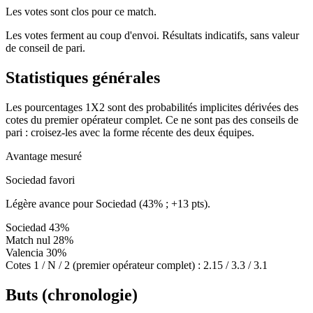
Les votes sont clos pour ce match.
Les votes ferment au coup d'envoi. Résultats indicatifs, sans valeur
de conseil de pari.
Statistiques générales
Les pourcentages 1X2 sont des probabilités implicites dérivées des
cotes du premier opérateur complet. Ce ne sont pas des conseils de
pari : croisez-les avec la forme récente des deux équipes.
Avantage mesuré
Sociedad favori
Légère avance pour Sociedad (43% ; +13 pts).
Sociedad
43%
Match nul
28%
Valencia
30%
Cotes 1 / N / 2 (premier opérateur complet) :
2.15 / 3.3 / 3.1
Buts (chronologie)