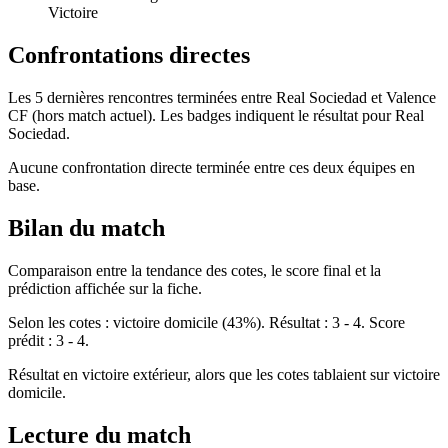
Victoire
Confrontations directes
Les 5 dernières rencontres terminées entre Real Sociedad et Valence
CF (hors match actuel). Les badges indiquent le résultat pour Real
Sociedad.
Aucune confrontation directe terminée entre ces deux équipes en
base.
Bilan du match
Comparaison entre la tendance des cotes, le score final et la
prédiction affichée sur la fiche.
Selon les cotes : victoire domicile (43%). Résultat : 3 - 4. Score
prédit : 3 - 4.
Résultat en victoire extérieur, alors que les cotes tablaient sur victoire
domicile.
Lecture du match