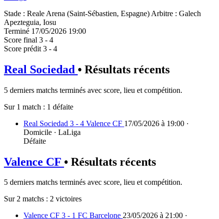
Stade
:
Reale Arena (Saint-Sébastien, Espagne)
Arbitre
:
Galech
Apezteguia, Iosu
Terminé
17/05/2026 19:00
Score final
3 - 4
Score prédit
3 - 4
Real Sociedad
• Résultats récents
5 derniers matchs terminés avec score, lieu et compétition.
Sur 1 match :
1 défaite
Real Sociedad 3 - 4 Valence CF
17/05/2026 à 19:00 ·
Domicile · LaLiga
Défaite
Valence CF
• Résultats récents
5 derniers matchs terminés avec score, lieu et compétition.
Sur 2 matchs :
2 victoires
Valence CF 3 - 1 FC Barcelone
23/05/2026 à 21:00 ·