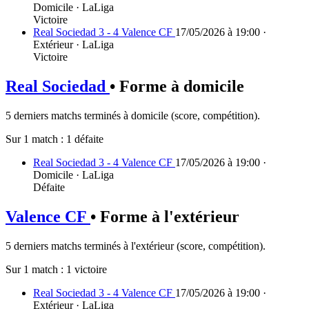
Domicile · LaLiga
Victoire
Real Sociedad 3 - 4 Valence CF
17/05/2026 à 19:00 ·
Extérieur · LaLiga
Victoire
Real Sociedad
• Forme à domicile
5 derniers matchs terminés à domicile (score, compétition).
Sur 1 match :
1 défaite
Real Sociedad 3 - 4 Valence CF
17/05/2026 à 19:00 ·
Domicile · LaLiga
Défaite
Valence CF
• Forme à l'extérieur
5 derniers matchs terminés à l'extérieur (score, compétition).
Sur 1 match :
1 victoire
Real Sociedad 3 - 4 Valence CF
17/05/2026 à 19:00 ·
Extérieur · LaLiga