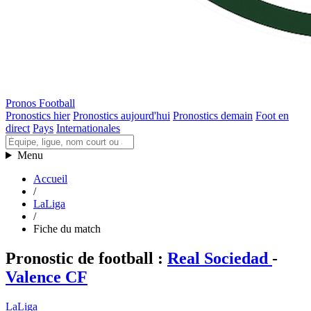
Pronos Football
Pronostics hier
Pronostics aujourd'hui
Pronostics demain
Foot en
direct
Pays
Internationales
Menu
Accueil
/
LaLiga
/
Fiche du match
Pronostic de football
:
Real Sociedad
-
Valence CF
LaLiga