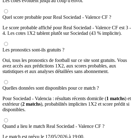
Les cotes évoluent jusqu'au coup d'envoi.
Quel score probable pour Real Sociedad - Valence CF ?
Le score probable affiché pour Real Sociedad - Valence CF est 3 -
4. Les cotes 1X2 tablent plutôt sur Sociedad (43 % implicite).
Les pronostics sont-ils gratuits ?
Oui, tous les pronostics de football sur ce site sont gratuits. Vous
avez accès aux prédictions 1X2, aux scores probables, aux
statistiques et aux analyses détaillées sans abonnement.
Quelles données sont disponibles pour ce match ?
Pour Sociedad - Valencia : résultats récents domicile (
1 matchs
) et
extérieur (
2 matchs
), probabilités implicites 1X2 et score prédit si
disponibles.
Quand a lieu le match Real Sociedad - Valence CF ?
Le match est prévu le 17/05/2026 à 19:00.