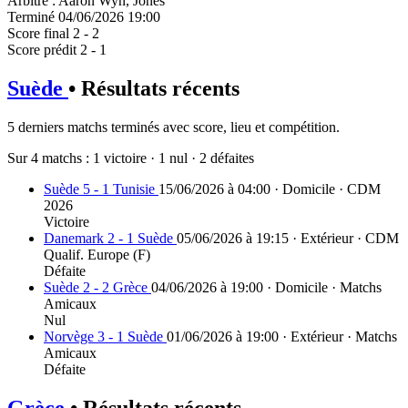
Arbitre
:
Aaron Wyn, Jones
Terminé
04/06/2026 19:00
Score final
2 - 2
Score prédit
2 - 1
Suède
• Résultats récents
5 derniers matchs terminés avec score, lieu et compétition.
Sur 4 matchs :
1 victoire
·
1 nul
·
2 défaites
Suède 5 - 1 Tunisie
15/06/2026 à 04:00 · Domicile · CDM
2026
Victoire
Danemark 2 - 1 Suède
05/06/2026 à 19:15 · Extérieur · CDM
Qualif. Europe (F)
Défaite
Suède 2 - 2 Grèce
04/06/2026 à 19:00 · Domicile · Matchs
Amicaux
Nul
Norvège 3 - 1 Suède
01/06/2026 à 19:00 · Extérieur · Matchs
Amicaux
Défaite
Grèce
• Résultats récents