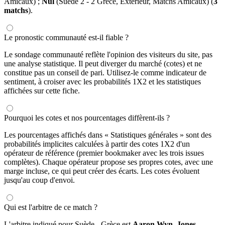
Amicaux) ;
Nul
(Suède 2 - 2 Grèce, Extérieur, Matchs Amicaux) (
3
matchs
).
Le pronostic communauté est-il fiable ?
Le sondage communauté reflète l'opinion des visiteurs du site, pas
une analyse statistique. Il peut diverger du marché (cotes) et ne
constitue pas un conseil de pari. Utilisez-le comme indicateur de
sentiment, à croiser avec les probabilités 1X2 et les statistiques
affichées sur cette fiche.
Pourquoi les cotes et nos pourcentages diffèrent-ils ?
Les pourcentages affichés dans « Statistiques générales » sont des
probabilités implicites calculées à partir des cotes 1X2 d'un
opérateur de référence (premier bookmaker avec les trois issues
complètes). Chaque opérateur propose ses propres cotes, avec une
marge incluse, ce qui peut créer des écarts. Les cotes évoluent
jusqu'au coup d'envoi.
Qui est l'arbitre de ce match ?
L'arbitre indiqué pour Suède - Grèce est
Aaron Wyn, Jones
.