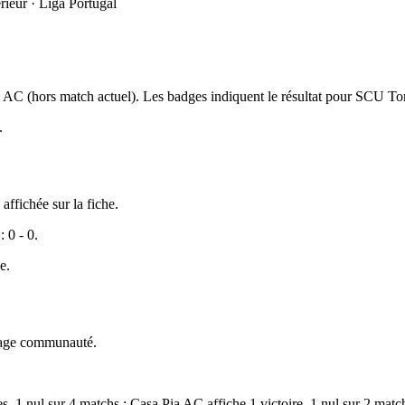
rieur · Liga Portugal
 AC (hors match actuel). Les badges indiquent le résultat pour SCU To
.
affichée sur la fiche.
: 0 - 0.
e.
ndage communauté.
es, 1 nul sur 4 matchs ; Casa Pia AC affiche 1 victoire, 1 nul sur 2 ma