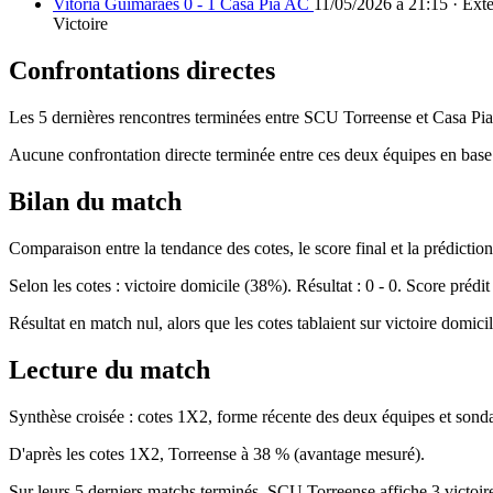
Vitoria Guimaraes 0 - 1 Casa Pia AC
11/05/2026 à 21:15 · Exté
Victoire
Confrontations directes
Les 5 dernières rencontres terminées entre SCU Torreense et Casa Pia
Aucune confrontation directe terminée entre ces deux équipes en base
Bilan du match
Comparaison entre la tendance des cotes, le score final et la prédiction 
Selon les cotes : victoire domicile (38%). Résultat : 0 - 0. Score prédit 
Résultat en match nul, alors que les cotes tablaient sur victoire domicil
Lecture du match
Synthèse croisée : cotes 1X2, forme récente des deux équipes et so
D'après les cotes 1X2, Torreense à 38 % (avantage mesuré).
Sur leurs 5 derniers matchs terminés, SCU Torreense affiche 3 victoir