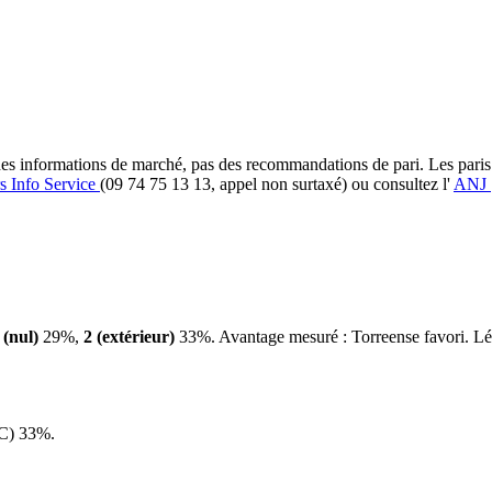
et des informations de marché, pas des recommandations de pari. Les pari
s Info Service
(09 74 75 13 13, appel non surtaxé) ou consultez l'
ANJ
 (nul)
29%,
2 (extérieur)
33%. Avantage mesuré : Torreense favori. Lég
C) 33%.