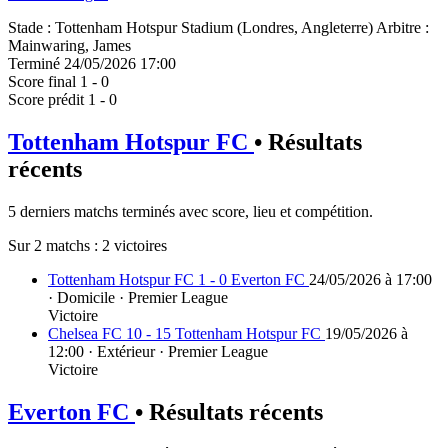
Stade
:
Tottenham Hotspur Stadium (Londres, Angleterre)
Arbitre
:
Mainwaring, James
Terminé
24/05/2026 17:00
Score final
1 - 0
Score prédit
1 - 0
Tottenham Hotspur FC
• Résultats
récents
5 derniers matchs terminés avec score, lieu et compétition.
Sur 2 matchs :
2 victoires
Tottenham Hotspur FC 1 - 0 Everton FC
24/05/2026 à 17:00
· Domicile · Premier League
Victoire
Chelsea FC 10 - 15 Tottenham Hotspur FC
19/05/2026 à
12:00 · Extérieur · Premier League
Victoire
Everton FC
• Résultats récents