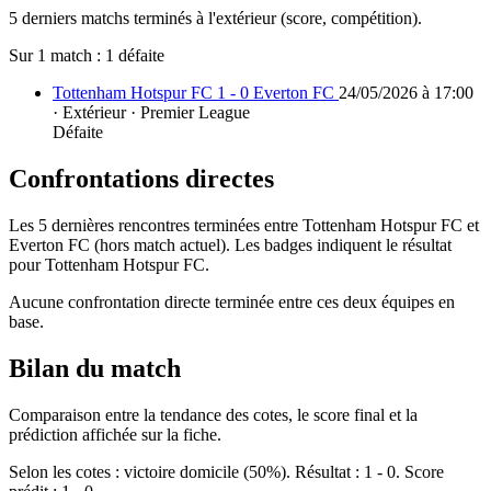
5 derniers matchs terminés à l'extérieur (score, compétition).
Sur 1 match :
1 défaite
Tottenham Hotspur FC 1 - 0 Everton FC
24/05/2026 à 17:00
· Extérieur · Premier League
Défaite
Confrontations directes
Les 5 dernières rencontres terminées entre Tottenham Hotspur FC et
Everton FC (hors match actuel). Les badges indiquent le résultat
pour Tottenham Hotspur FC.
Aucune confrontation directe terminée entre ces deux équipes en
base.
Bilan du match
Comparaison entre la tendance des cotes, le score final et la
prédiction affichée sur la fiche.
Selon les cotes : victoire domicile (50%). Résultat : 1 - 0. Score