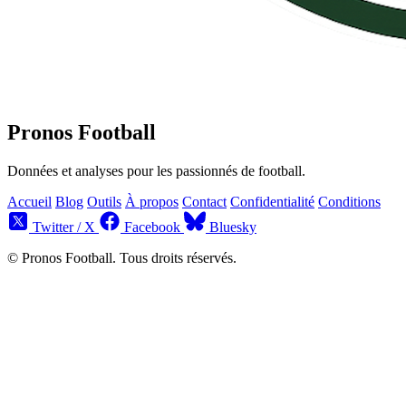
Pronos Football
Données et analyses pour les passionnés de football.
Accueil
Blog
Outils
À propos
Contact
Confidentialité
Conditions
Twitter / X
Facebook
Bluesky
© Pronos Football. Tous droits réservés.