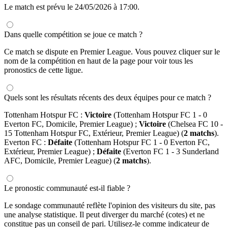
Le match est prévu le 24/05/2026 à 17:00.
Dans quelle compétition se joue ce match ?
Ce match se dispute en Premier League. Vous pouvez cliquer sur le
nom de la compétition en haut de la page pour voir tous les
pronostics de cette ligue.
Quels sont les résultats récents des deux équipes pour ce match ?
Tottenham Hotspur FC :
Victoire
(Tottenham Hotspur FC 1 - 0
Everton FC, Domicile, Premier League) ;
Victoire
(Chelsea FC 10 -
15 Tottenham Hotspur FC, Extérieur, Premier League) (
2 matchs
).
Everton FC :
Défaite
(Tottenham Hotspur FC 1 - 0 Everton FC,
Extérieur, Premier League) ;
Défaite
(Everton FC 1 - 3 Sunderland
AFC, Domicile, Premier League) (
2 matchs
).
Le pronostic communauté est-il fiable ?
Le sondage communauté reflète l'opinion des visiteurs du site, pas
une analyse statistique. Il peut diverger du marché (cotes) et ne
constitue pas un conseil de pari. Utilisez-le comme indicateur de