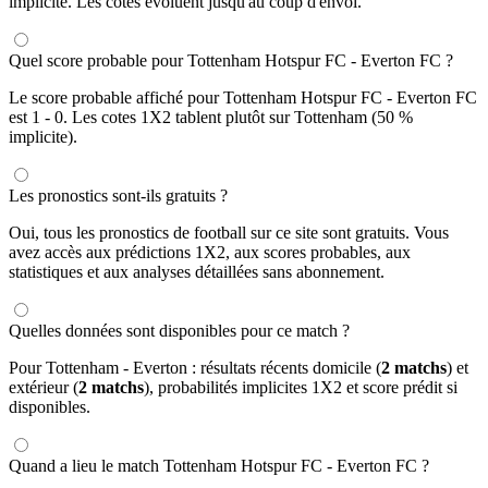
implicite. Les cotes évoluent jusqu'au coup d'envoi.
Quel score probable pour Tottenham Hotspur FC - Everton FC ?
Le score probable affiché pour Tottenham Hotspur FC - Everton FC
est 1 - 0. Les cotes 1X2 tablent plutôt sur Tottenham (50 %
implicite).
Les pronostics sont-ils gratuits ?
Oui, tous les pronostics de football sur ce site sont gratuits. Vous
avez accès aux prédictions 1X2, aux scores probables, aux
statistiques et aux analyses détaillées sans abonnement.
Quelles données sont disponibles pour ce match ?
Pour Tottenham - Everton : résultats récents domicile (
2 matchs
) et
extérieur (
2 matchs
), probabilités implicites 1X2 et score prédit si
disponibles.
Quand a lieu le match Tottenham Hotspur FC - Everton FC ?