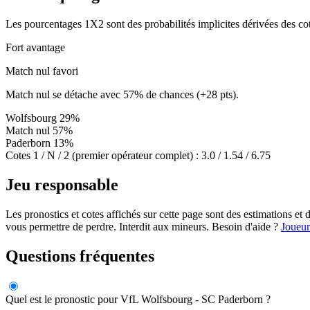
Les pourcentages 1X2 sont des probabilités implicites dérivées des cot
Fort avantage
Match nul favori
Match nul se détache avec 57% de chances (+28 pts).
Wolfsbourg
29%
Match nul
57%
Paderborn
13%
Cotes 1 / N / 2 (premier opérateur complet) :
3.0 / 1.54 / 6.75
Jeu responsable
Les pronostics et cotes affichés sur cette page sont des estimations 
vous permettre de perdre. Interdit aux mineurs. Besoin d'aide ?
Joueur
Questions fréquentes
Quel est le pronostic pour VfL Wolfsbourg - SC Paderborn ?