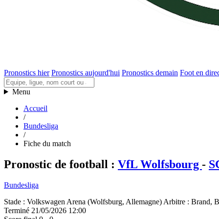
Pronostics hier
Pronostics aujourd'hui
Pronostics demain
Foot en dire
Menu
Accueil
/
Bundesliga
/
Fiche du match
Pronostic de football
:
VfL Wolfsbourg
-
S
Bundesliga
Stade
:
Volkswagen Arena (Wolfsburg, Allemagne)
Arbitre
:
Brand, B
Terminé
21/05/2026 12:00