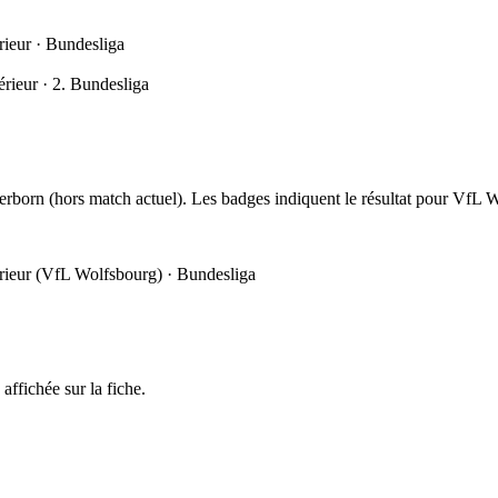
rieur · Bundesliga
rieur · 2. Bundesliga
rborn (hors match actuel). Les badges indiquent le résultat pour VfL 
rieur (VfL Wolfsbourg) · Bundesliga
affichée sur la fiche.