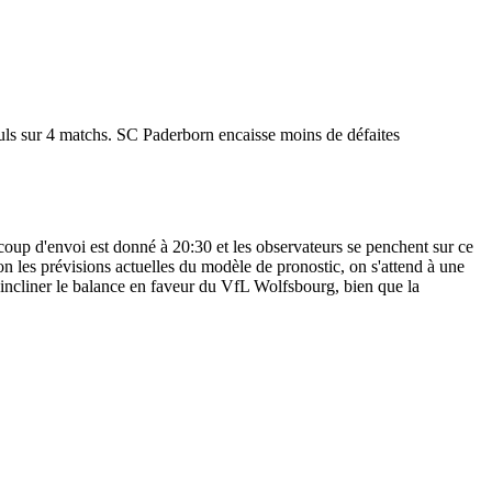
 nuls sur 4 matchs. SC Paderborn encaisse moins de défaites
up d'envoi est donné à 20:30 et les observateurs se penchent sur ce
on les prévisions actuelles du modèle de pronostic, on s'attend à une
 incliner le balance en faveur du VfL Wolfsbourg, bien que la